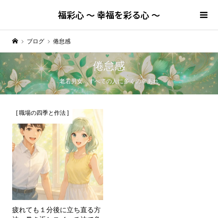
福彩心 ～ 幸福を彩る心 ～
ブログ
倦怠感
倦怠感
老若男女…すべての人に多くの幸あれ
[ 職場の四季と作法 ]
疲れても１分後に立ち直る方