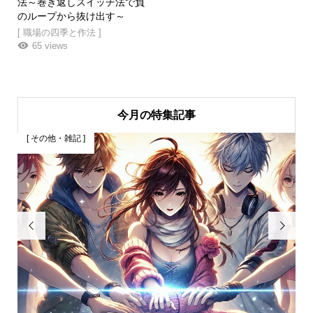
法～巻き返しスイッチ法で負
のループから抜け出す～
[ 職場の四季と作法 ]
65 views
今月の特集記事
記 ]
[ 季節と行事 ]

