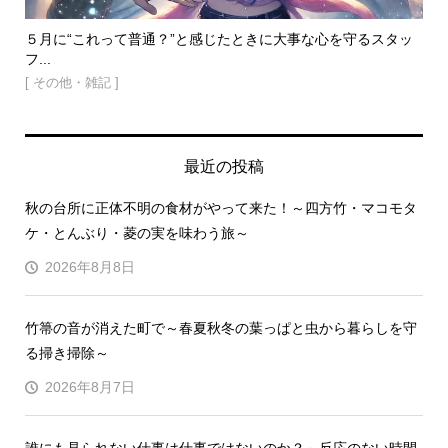
れって普通？”と感じたときに大事な心を守るスタッ
４月４日「しあわせ
写っ...
 ]
[ 季節と行事 ]
最近の投稿
秋の台所に正体不明の食材がやって来た！～四方竹・マコモタ
ケ・とんぶり・菱の実を味わう旅～
2026年8月8日
竹箒の音が消えた町で～春夏秋冬の葉っぱと虫から暮らしを守
る掃き掃除～
2026年8月7日