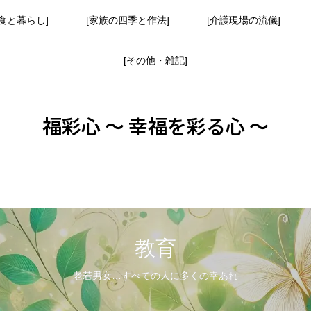
食と暮らし]
[家族の四季と作法]
[介護現場の流儀]
[その他・雑記]
福彩心 ～ 幸福を彩る心 ～
教育
老若男女…すべての人に多くの幸あれ