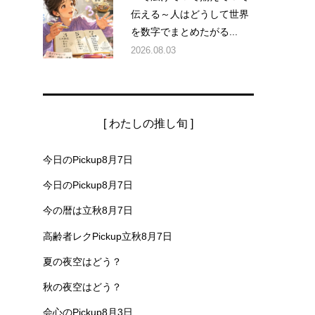
伝える～人はどうして世界
を数字でまとめたがる...
2026.08.03
[ わたしの推し旬 ]
今日のPickup8月7日
い
今日のPickup8月7日
今の暦は立秋8月7日
高齢者レクPickup立秋8月7日
夏の夜空はどう？
秋の夜空はどう？
会心のPickup8月3日