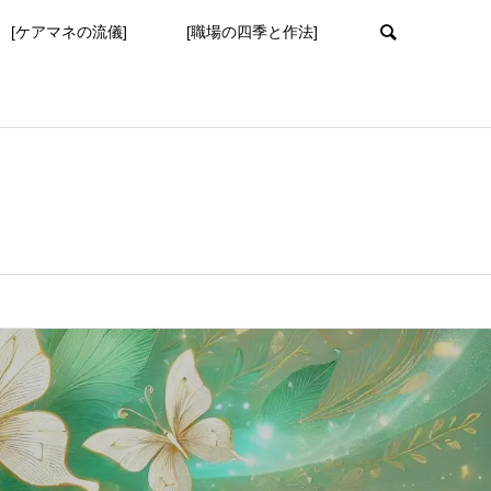
[ケアマネの流儀]
[職場の四季と作法]