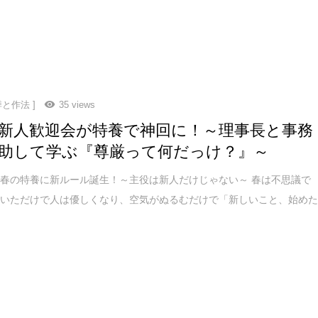
季と作法 ]
35 views
新人歓迎会が特養で神回に！～理事長と事務
助して学ぶ『尊厳って何だっけ？』～
春の特養に新ルール誕生！～主役は新人だけじゃない～ 春は不思議で
咲いただけで人は優しくなり、空気がぬるむだけで「新しいこと、始め