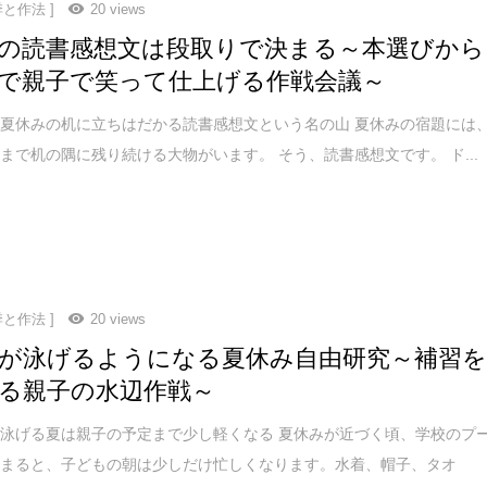
季と作法 ]
20 views
の読書感想文は段取りで決まる～本選びから
で親子で笑って仕上げる作戦会議～
夏休みの机に立ちはだかる読書感想文という名の山 夏休みの宿題には
まで机の隅に残り続ける大物がいます。 そう、読書感想文です。 ド...
季と作法 ]
20 views
が泳げるようになる夏休み自由研究～補習
る親子の水辺作戦～
泳げる夏は親子の予定まで少し軽くなる 夏休みが近づく頃、学校のプ
始まると、子どもの朝は少しだけ忙しくなります。水着、帽子、タオ