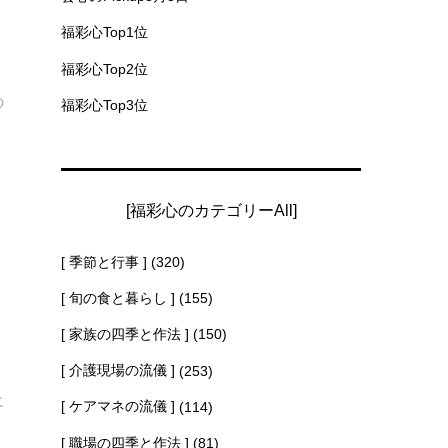
さ
福彩心Top1位
福彩心Top2位
の
福彩心Top3位
[福彩心のカテゴリーAll]
[ 季節と行事 ]
(320)
[ 旬の食と暮らし ]
(155)
を
[ 家族の四季と作法 ]
(150)
[ 介護現場の流儀 ]
(253)
に
[ ケアマネの流儀 ]
(114)
[ 職場の四季と作法 ]
(81)