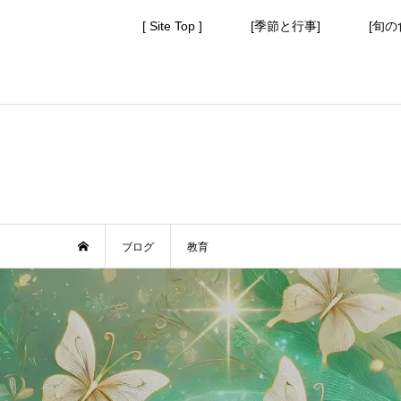
[ Site Top ]
[季節と行事]
[旬の
ブログ
教育