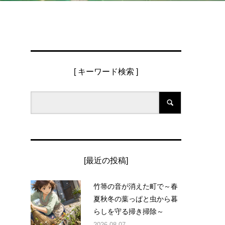
[ キーワード検索 ]
、
[最近の投稿]
竹箒の音が消えた町で～春
夏秋冬の葉っぱと虫から暮
らしを守る掃き掃除～
2026.08.07