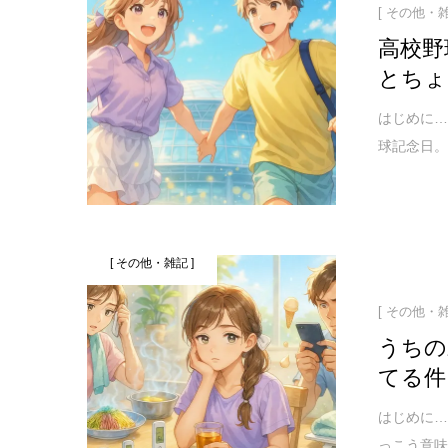
[ その他・雑
高校野
とちょ
はじめに…
球記念日。
[ その他・雑記 ]
[ その他・雑
うちの
てる件
はじめに…
っこう意味