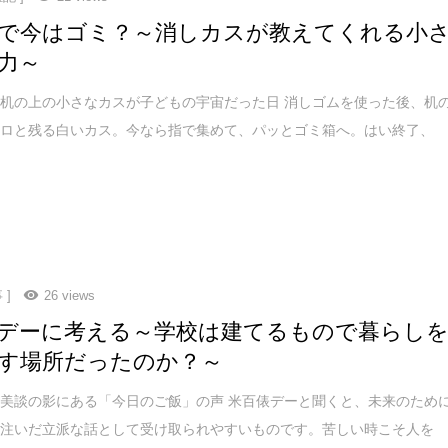
で今はゴミ？～消しカスが教えてくれる小
力～
机の上の小さなカスが子どもの宇宙だった日 消しゴムを使った後、机
コロと残る白いカス。今なら指で集めて、パッとゴミ箱へ。はい終了、
 ]
26 views
デーに考える～学校は建てるもので暮らし
す場所だったのか？～
美談の影にある「今日のご飯」の声 米百俵デーと聞くと、未来のため
を注いだ立派な話として受け取られやすいものです。苦しい時こそ人を