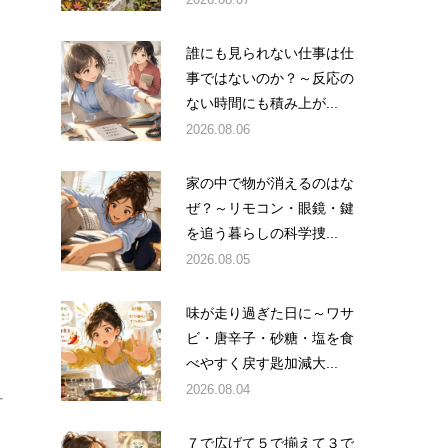
誰にも見られない仕事は仕
事ではないのか？～反応の
ない時間にも積み上が...
、
2026.08.06
家の中で物が消えるのはな
ぜ？～リモコン・眼鏡・鍵
を追う暮らしの科学捜...
2026.08.05
味が走り過ぎた日に～ワサ
を
ビ・唐辛子・砂糖・塩を食
べやすく戻す匙加減大...
2026.08.04
ー
７で広げて５で揃えて３で