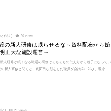
季と作法 ]
20 views
設の新人研修は眠らせるな～資料配布から始
明正大な施設運営～
…新人研修が眠くなる職場の研修はそもそもの伝え方から迷子になって
設の新人研修と聞くと、真面目な顔をした職員が会議室に並び、理念、
記 ]
21 views