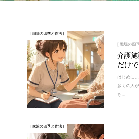
[ 職場の四季と作法 ]
[ 職場の四
介護施
だけで
はじめに…
多くの人
ち...
[ 家族の四季と作法 ]