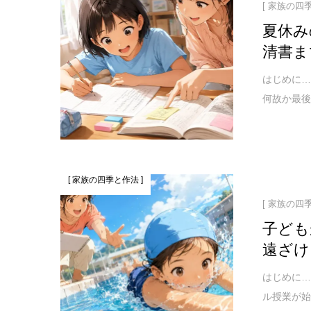
[ 家族の四
夏休み
清書ま
はじめに…
何故か最後
[ 家族の四季と作法 ]
[ 家族の四
子ども
遠ざけ
はじめに…
ル授業が