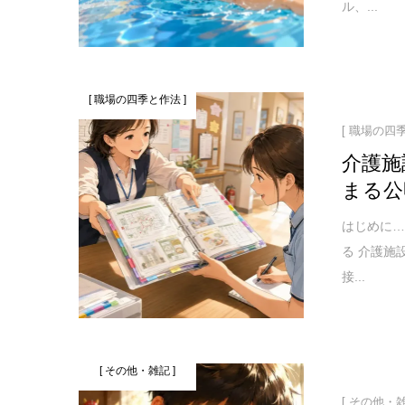
ル、...
[ 職場の四季と作法 ]
[ 職場の四
介護施
まる公
はじめに
る 介護施
接...
[ その他・雑記 ]
[ その他・雑