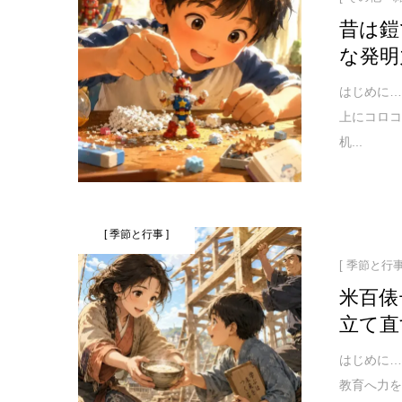
昔は鎧
な発明
はじめに…
上にコロ
机...
[ 季節と行事 ]
[ 季節と行事
米百俵
立て直
はじめに…
教育へ力