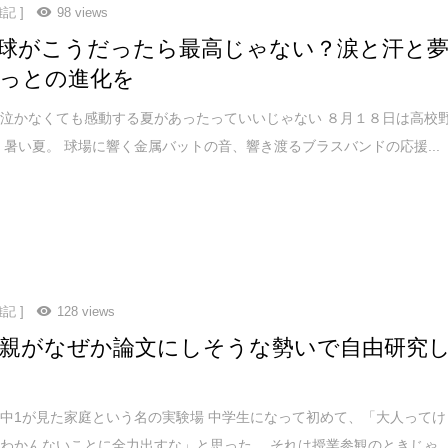
記 ]
98 views
球がこうだったら最高じゃない？涙と汗と
っとの進化を
泣かなくても感動する夏があったっていいじゃない ８月１８日は高校
 暑い夏。 球場に響く金属バットの音、響き渡るブラスバンドの応援...
記 ]
128 views
親がなぜか論文にしそうな勢いで自由研究
中1が見た家庭という名の実験場 中学生になって初めて、「大人ってけ
わかんないことに全力出すな」と思った。 それは授業参観のときじゃ..