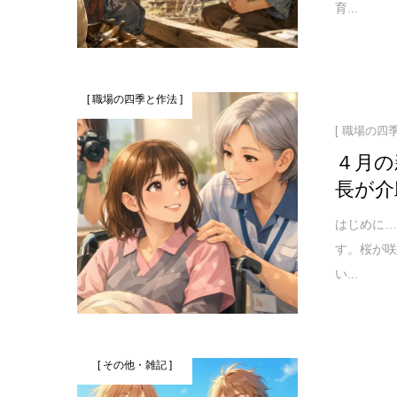
育...
[ 職場の四季と作法 ]
[ 職場の四
４月の
長が介
はじめに…
す。桜が
い...
[ その他・雑記 ]