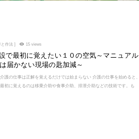
季と作法 ]
15 views
設で最初に覚えたい１０の空気～マニュアル
は届かない現場の匙加減～
介護の仕事は正解を覚えるだけでは始まらない 介護の仕事を始めると
が最初に覚えるのは移乗介助や食事介助、排泄介助などの技術です。も