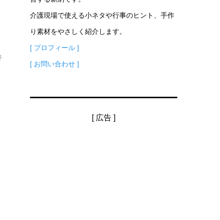
介護現場で使える小ネタや行事のヒント、手作
夢
り素材をやさしく紹介します。
[ プロフィール ]
野
[ お問い合わせ ]
[ 広告 ]
し
.