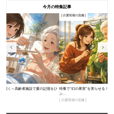
今月の特集記事
[ 介護現場の流儀 ]


憶をひ
特養で“幻の果実”を実らせる！？～モンステラ３〜５年のロマ
ン...
[ 介護現場の流儀 ]