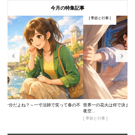
今月の特集記事
[ 季節と行事 ]


て春の不
世界一の花火は何で決まる？～大きさ・数・消え際から楽し
夜空...
[ 季節と行事 ]