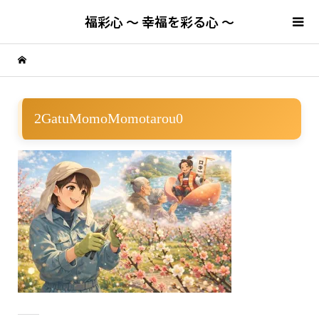
福彩心 ～ 幸福を彩る心 ～
2GatuMomoMomotarou0