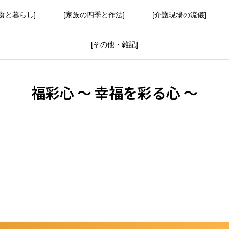
食と暮らし]
[家族の四季と作法]
[介護現場の流儀]
[その他・雑記]
福彩心 ～ 幸福を彩る心 ～