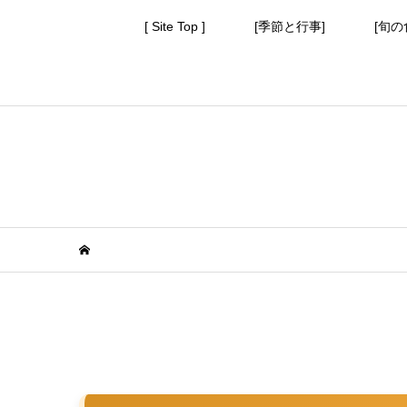
[ Site Top ]
[季節と行事]
[旬の