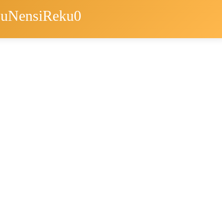
ouNensiReku0