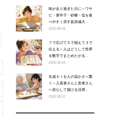
味が走り過ぎた日に～ワサ
ビ・唐辛子・砂糖・塩を食
べやすく戻す匙加減大...
2026.08.04
７で広げて５で揃えて３で
伝える～人はどうして世界
を数字でまとめたがる...
2026.08.03
生成ＡＩを人の温かさへ繋
ぐ～入居者さんと患者さん
へ安心して届ける活用...
2026.08.02