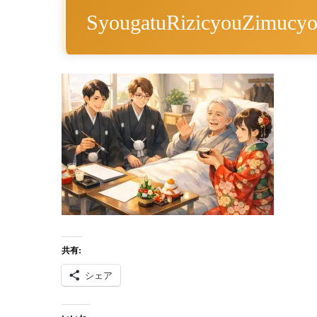
SyougatuRizicyouZimucy
共有:
シェア