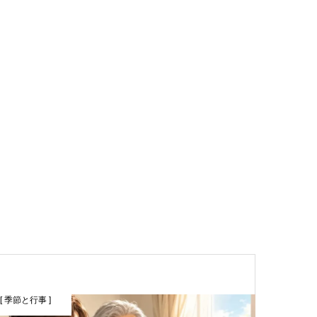
[ 季節と行事 ]