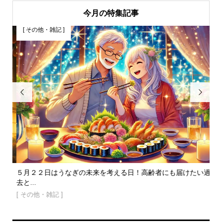
今月の特集記事
[ その他・雑記 ]
[


錯～
５月２２日はうなぎの未来を考える日！高齢者にも届けたい過
ア
去と...
くる.
[ その他・雑記 ]
[ 