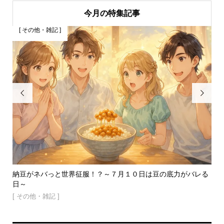
今月の特集記事
[ その他・雑記 ]
[


納豆がネバっと世界征服！？～７月１０日は豆の底力がバレる
ア
日～
鍋..
[ その他・雑記 ]
[ 