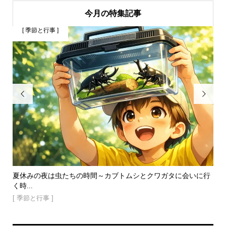
今月の特集記事
[ 季節と行事 ]
[


高齢
夏休みの夜は虫たちの時間～カブトムシとクワガタに会いに行
腕
く時...
[ 
[ 季節と行事 ]