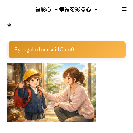
福彩心 ～ 幸福を彩る心 ～
Syougaku1nensei4Gatu0