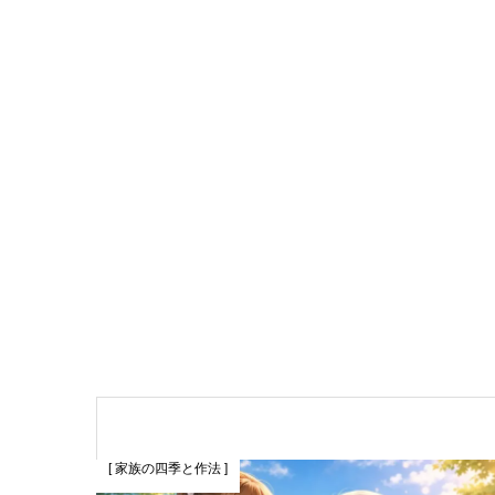
[ 家族の四季と作法 ]