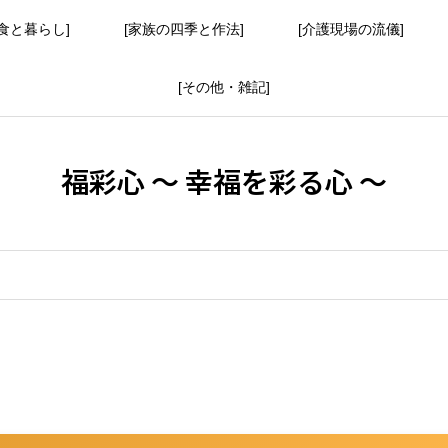
食と暮らし]
[家族の四季と作法]
[介護現場の流儀]
[その他・雑記]
福彩心 ～ 幸福を彩る心 ～