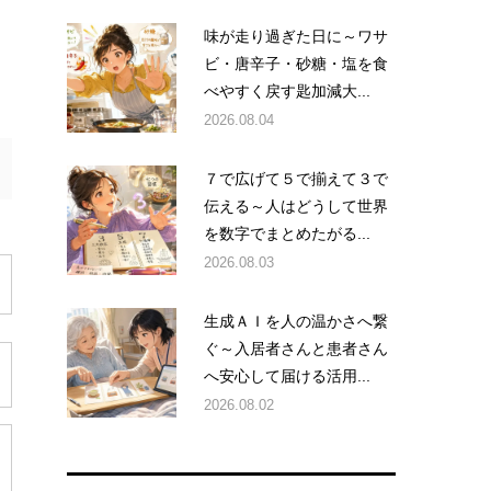
味が走り過ぎた日に～ワサ
ビ・唐辛子・砂糖・塩を食
べやすく戻す匙加減大...
2026.08.04
７で広げて５で揃えて３で
伝える～人はどうして世界
を数字でまとめたがる...
2026.08.03
生成ＡＩを人の温かさへ繋
ぐ～入居者さんと患者さん
へ安心して届ける活用...
2026.08.02