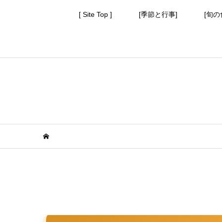
[ Site Top ]
[季節と行事]
[旬の