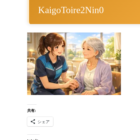
KaigoToire2Nin0
共有:
シェア