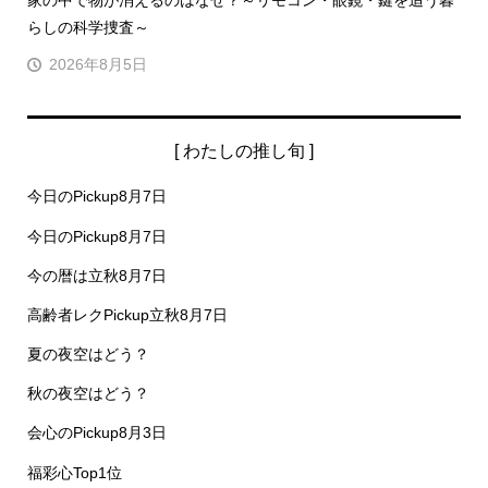
家の中で物が消えるのはなぜ？～リモコン・眼鏡・鍵を追う暮
らしの科学捜査～
2026年8月5日
[ わたしの推し旬 ]
今日のPickup8月7日
今日のPickup8月7日
今の暦は立秋8月7日
高齢者レクPickup立秋8月7日
夏の夜空はどう？
秋の夜空はどう？
会心のPickup8月3日
福彩心Top1位