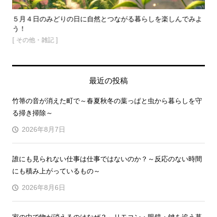
わる
５月４日のみどりの日に自然とつながる暮らしを楽しんでみよ
腕
う！
[ 
[ その他・雑記 ]
最近の投稿
竹箒の音が消えた町で～春夏秋冬の葉っぱと虫から暮らしを守
る掃き掃除～
2026年8月7日
誰にも見られない仕事は仕事ではないのか？～反応のない時間
にも積み上がっているもの～
2026年8月6日