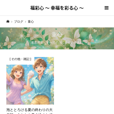
福彩心 ～ 幸福を彩る心 ～
ブログ
童心
童心
老若男女…すべての人に多くの幸あれ
[ その他・雑記 ]
泡ととろける夏の終わりの大