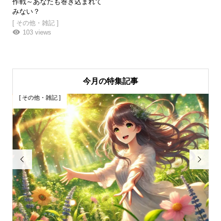
作戦～あなたも巻き込まれて
みない？
[ その他・雑記 ]
103 views
今月の特集記事
[ その他・雑記 ]
[

