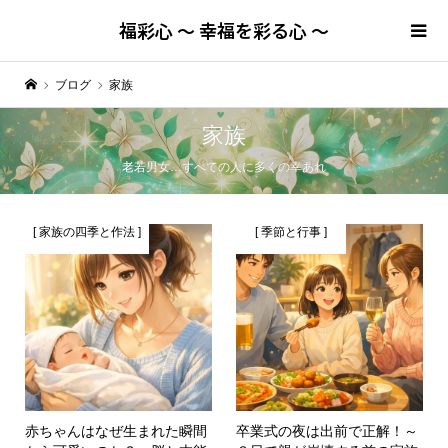
福彩心 ～ 幸福を彩る心 ～
ブログ
家族
家族
老若男女…すべての人に多くの幸あれ
[ 家族の四季と作法 ]
[ 季節と行事 ]
赤ちゃんはなぜ生まれた瞬間
卒業式の夜は出前で正解！～