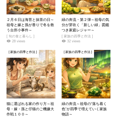
２月６日は海苔と抹茶の日～
緑の奔流・第２弾～祖母の気
祖母と嫁と孫が香りで冬を救
分が芽吹く「新しい緑」図鑑
う台所小事件～
つき家庭レジャー～
[ 旬の食と暮らし ]
[ 家族の四季と作法 ]
28 views
32 views
[ 家族の四季と作法 ]
[ 家族の四季と作法 ]
猫に選ばれる家の作り方～祖
緑の奔流～祖母の“落ち着く
母・嫁・孫と仔猫のご機嫌大
色”が四季で増えていく家族
作戦１００～
物語～