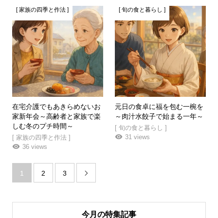
[ 家族の四季と作法 ]
[ 旬の食と暮らし ]
在宅介護でもあきらめないお
元日の食卓に福を包む一椀を
家新年会～高齢者と家族で楽
～肉汁水餃子で始まる一年～
しむ冬のプチ時間～
[ 旬の食と暮らし ]
31 views
[ 家族の四季と作法 ]
36 views
1
2
3

今月の特集記事