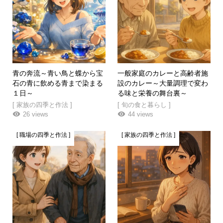
青の奔流～青い鳥と蝶から宝
一般家庭のカレーと高齢者施
石の青に飲める青まで染まる
設のカレー～大量調理で変わ
１日～
る味と栄養の舞台裏～
[ 家族の四季と作法 ]
[ 旬の食と暮らし ]
26 views
44 views
[ 職場の四季と作法 ]
[ 家族の四季と作法 ]