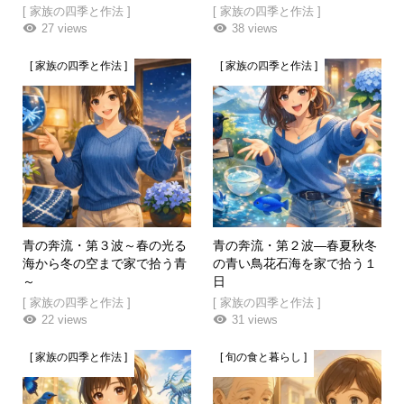
[ 家族の四季と作法 ]
[ 家族の四季と作法 ]
27 views
38 views
[ 家族の四季と作法 ]
[ 家族の四季と作法 ]
青の奔流・第３波～春の光る
青の奔流・第２波—春夏秋冬
海から冬の空まで家で拾う青
の青い鳥花石海を家で拾う１
～
日
[ 家族の四季と作法 ]
[ 家族の四季と作法 ]
22 views
31 views
[ 家族の四季と作法 ]
[ 旬の食と暮らし ]