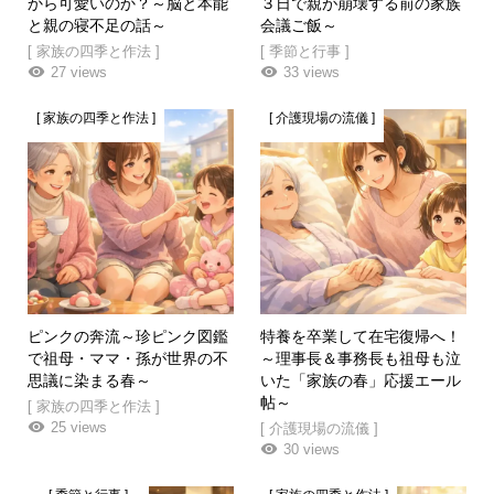
から可愛いのか？～脳と本能
３日で親が崩壊する前の家族
と親の寝不足の話～
会議ご飯～
[ 家族の四季と作法 ]
[ 季節と行事 ]
27 views
33 views
[ 家族の四季と作法 ]
[ 介護現場の流儀 ]
ピンクの奔流～珍ピンク図鑑
特養を卒業して在宅復帰へ！
で祖母・ママ・孫が世界の不
～理事長＆事務長も祖母も泣
思議に染まる春～
いた「家族の春」応援エール
帖～
[ 家族の四季と作法 ]
25 views
[ 介護現場の流儀 ]
30 views