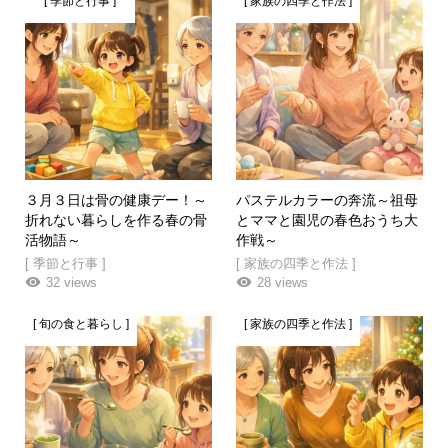
[ 季節と行事 ]
[ 家族の四季と作法 ]
３月３日は骨の健康デー！～
パステルカラーの奔流～祖母
折れない暮らしを作る春の骨
とママと園児の春色おうち大
活物語～
作戦～
[ 季節と行事 ]
[ 家族の四季と作法 ]
32 views
28 views
[ 旬の食と暮らし ]
[ 家族の四季と作法 ]