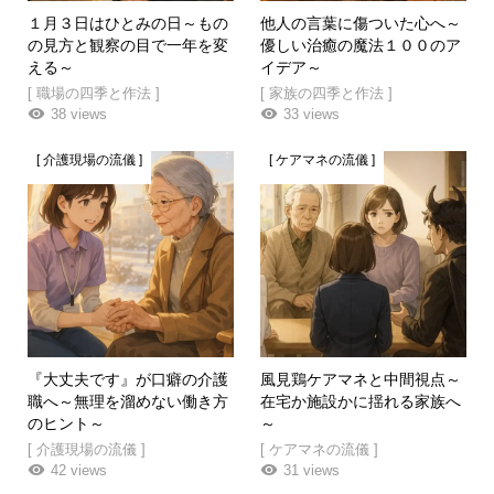
１月３日はひとみの日～もの
他人の言葉に傷ついた心へ～
の見方と観察の目で一年を変
優しい治癒の魔法１００のア
える～
イデア～
[ 職場の四季と作法 ]
[ 家族の四季と作法 ]
38 views
33 views
[ 介護現場の流儀 ]
[ ケアマネの流儀 ]
『大丈夫です』が口癖の介護
風見鶏ケアマネと中間視点～
職へ～無理を溜めない働き方
在宅か施設かに揺れる家族へ
のヒント～
～
[ 介護現場の流儀 ]
[ ケアマネの流儀 ]
42 views
31 views