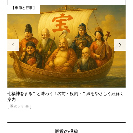
[ 季節と行事 ]
[


でも
七福神をまるごと味わう！名前・役割・ご縁をやさしく紐解く
細
案内...
法
[ 季節と行事 ]
[ 
最近の投稿