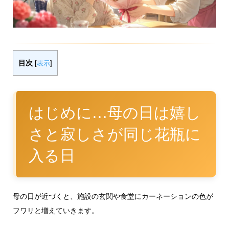
目次
[
表示
]
はじめに…母の日は嬉し
さと寂しさが同じ花瓶に
入る日
母の日が近づくと、施設の玄関や食堂にカーネーションの色が
フワリと増えていきます。