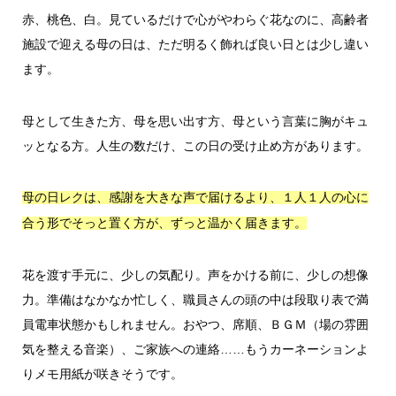
赤、桃色、白。見ているだけで心がやわらぐ花なのに、高齢者
施設で迎える母の日は、ただ明るく飾れば良い日とは少し違い
ます。
母として生きた方、母を思い出す方、母という言葉に胸がキュ
ッとなる方。人生の数だけ、この日の受け止め方があります。
母の日レクは、感謝を大きな声で届けるより、１人１人の心に
合う形でそっと置く方が、ずっと温かく届きます。
花を渡す手元に、少しの気配り。声をかける前に、少しの想像
力。準備はなかなか忙しく、職員さんの頭の中は段取り表で満
員電車状態かもしれません。おやつ、席順、ＢＧＭ（場の雰囲
気を整える音楽）、ご家族への連絡……もうカーネーションよ
りメモ用紙が咲きそうです。