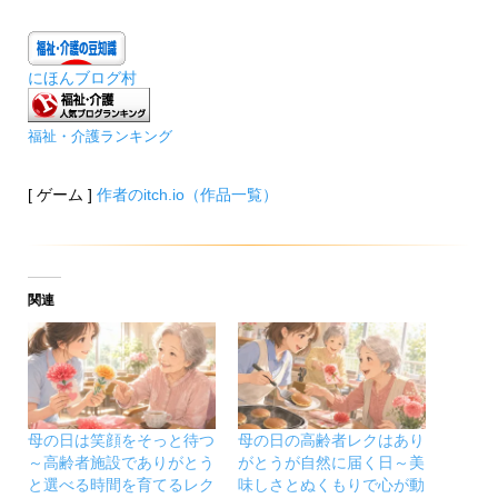
にほんブログ村
福祉・介護ランキング
[ ゲーム ]
作者のitch.io（作品一覧）
関連
母の日は笑顔をそっと待つ
母の日の高齢者レクはあり
～高齢者施設でありがとう
がとうが自然に届く日～美
と選べる時間を育てるレク
味しさとぬくもりで心が動