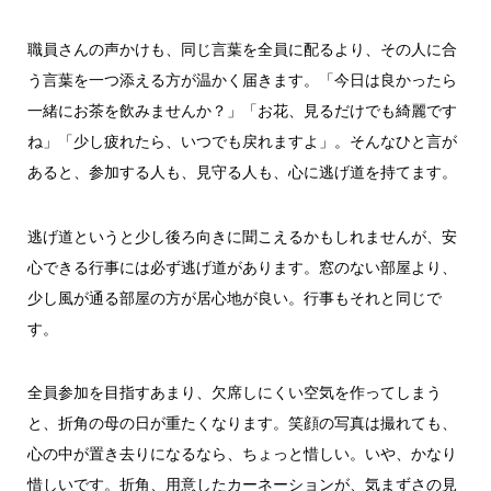
職員さんの声かけも、同じ言葉を全員に配るより、その人に合
う言葉を一つ添える方が温かく届きます。「今日は良かったら
一緒にお茶を飲みませんか？」「お花、見るだけでも綺麗です
ね」「少し疲れたら、いつでも戻れますよ」。そんなひと言が
あると、参加する人も、見守る人も、心に逃げ道を持てます。
逃げ道というと少し後ろ向きに聞こえるかもしれませんが、安
心できる行事には必ず逃げ道があります。窓のない部屋より、
少し風が通る部屋の方が居心地が良い。行事もそれと同じで
す。
全員参加を目指すあまり、欠席しにくい空気を作ってしまう
と、折角の母の日が重たくなります。笑顔の写真は撮れても、
心の中が置き去りになるなら、ちょっと惜しい。いや、かなり
惜しいです。折角、用意したカーネーションが、気まずさの見