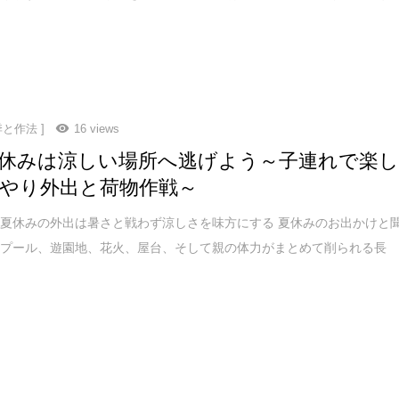
季と作法 ]
16 views
休みは涼しい場所へ逃げよう～子連れで楽
やり外出と荷物作戦～
夏休みの外出は暑さと戦わず涼しさを味方にする 夏休みのお出かけと
、プール、遊園地、花火、屋台、そして親の体力がまとめて削られる長