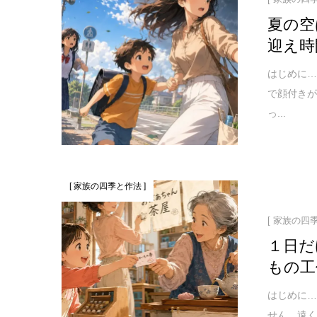
夏の空
迎え時
はじめに…
で顔付き
っ...
[ 家族の四季と作法 ]
[ 家族の四
１日だ
もの工
はじめに…
せん。遠く