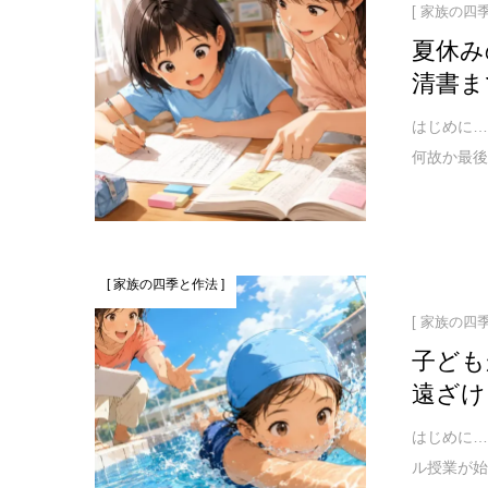
[ 家族の四
夏休み
清書ま
はじめに…
何故か最後
[ 家族の四季と作法 ]
[ 家族の四
子ども
遠ざけ
はじめに…
ル授業が