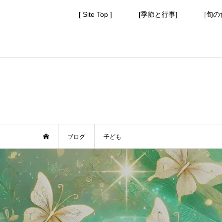
[ Site Top ]
[季節と行事]
[旬の
ブログ
子ども