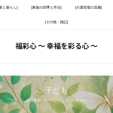
食と暮らし]
[家族の四季と作法]
[介護現場の流儀]
[その他・雑記]
福彩心 ～ 幸福を彩る心 ～
子ども
老若男女…すべての人に多くの幸あれ