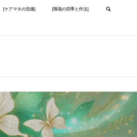
[ケアマネの流儀]
[職場の四季と作法]