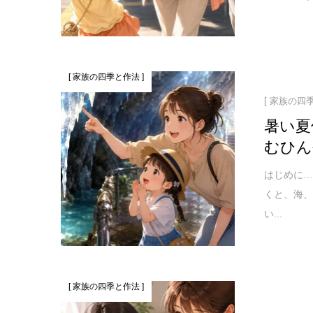
[ 家族の四季と作法 ]
[ 家族の四
暑い夏
むひん
はじめに…
くと、海
い...
[ 家族の四季と作法 ]