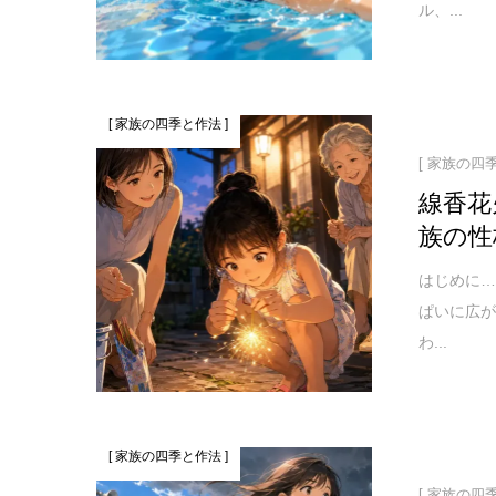
ル、...
[ 家族の四季と作法 ]
[ 家族の四
線香花
族の性
はじめに…
ぱいに広
わ...
[ 家族の四季と作法 ]
[ 家族の四