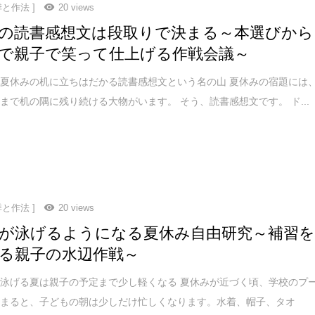
季と作法 ]
20 views
の読書感想文は段取りで決まる～本選びから
で親子で笑って仕上げる作戦会議～
夏休みの机に立ちはだかる読書感想文という名の山 夏休みの宿題には
まで机の隅に残り続ける大物がいます。 そう、読書感想文です。 ド...
季と作法 ]
20 views
が泳げるようになる夏休み自由研究～補習
る親子の水辺作戦～
泳げる夏は親子の予定まで少し軽くなる 夏休みが近づく頃、学校のプ
始まると、子どもの朝は少しだけ忙しくなります。水着、帽子、タオ