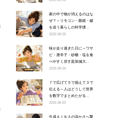
も
家の中で物が消えるのはな
ぜ？～リモコン・眼鏡・鍵
面
を追う暮らしの科学捜...
2026.08.05
味が走り過ぎた日に～ワサ
ビ・唐辛子・砂糖・塩を食
べやすく戻す匙加減大...
2026.08.04
７で広げて５で揃えて３で
伝える～人はどうして世界
を数字でまとめたがる...
2026.08.03
は
.
生成ＡＩを人の温かさへ繋