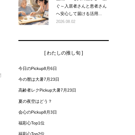
ぐ～入居者さんと患者さん
へ安心して届ける活用...
2026.08.02
[ わたしの推し旬 ]
し
今日のPickup8月6日
聞
今の暦は大暑7月23日
高齢者レクPickup大暑7月23日
夏の夜空はどう？
会心のPickup8月3日
福彩心Top1位
福彩心Top2位