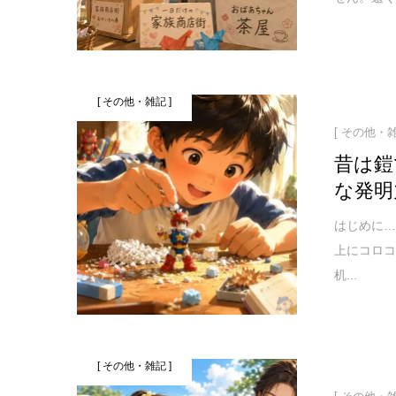
[ その他・雑記 ]
[ その他・雑
昔は鎧
な発明
はじめに…
上にコロ
机...
[ その他・雑記 ]