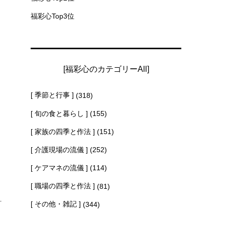
福彩心Top3位
、
[福彩心のカテゴリーAll]
[ 季節と行事 ]
(318)
[ 旬の食と暮らし ]
(155)
[ 家族の四季と作法 ]
(151)
[ 介護現場の流儀 ]
(252)
を
[ ケアマネの流儀 ]
(114)
[ 職場の四季と作法 ]
(81)
ー
[ その他・雑記 ]
(344)