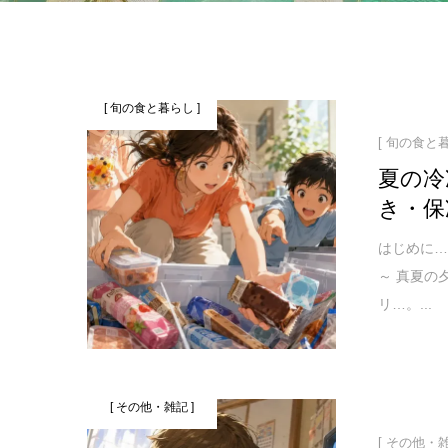
[ 旬の食と暮らし ]
[ 旬の食と暮
夏の冷
き・保
はじめに
～ 真夏の
リ…。...
[ その他・雑記 ]
[ その他・雑