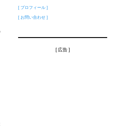
[ プロフィール ]
お
[ お問い合わせ ]
る
[ 広告 ]
ど
ま
.