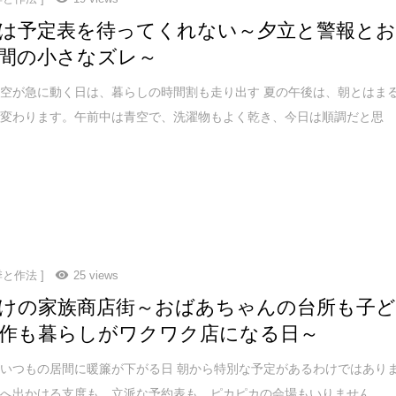
は予定表を待ってくれない～夕立と警報と
間の小さなズレ～
空が急に動く日は、暮らしの時間割も走り出す 夏の午後は、朝とはま
が変わります。午前中は青空で、洗濯物もよく乾き、今日は順調だと思
季と作法 ]
25 views
けの家族商店街～おばあちゃんの台所も子
作も暮らしがワクワク店になる日～
いつもの居間に暖簾が下がる日 朝から特別な予定があるわけではあり
へ出かける支度も、立派な予約表も、ピカピカの会場もいりません。 ..