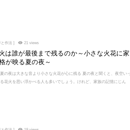
季と作法 ]
21 views
火は誰が最後まで残るのか～小さな火花に家
格が映る夏の夜～
夏の夜は大きな音より小さな火花が心に残る 夏の夜と聞くと、夜空い
がる花火を思い浮かべる人も多いでしょう。けれど、家族の記憶にじん
季と作法 ]
19 views