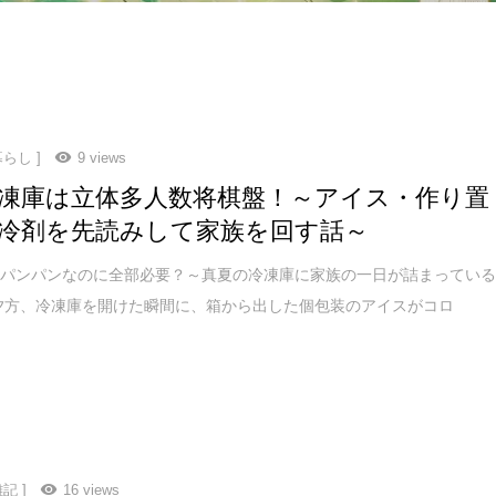
らし ]
9 views
凍庫は立体多人数将棋盤！～アイス・作り置
冷剤を先読みして家族を回す話～
…パンパンなのに全部必要？～真夏の冷凍庫に家族の一日が詰まってい
夕方、冷凍庫を開けた瞬間に、箱から出した個包装のアイスがコロ
記 ]
16 views