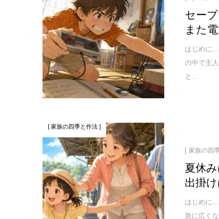
セーブ
また電
はじめに…
の中で主
と...
[ 家族の四季と作法 ]
[ 家族の四
夏休み
出掛け
はじめに…
急に広くな