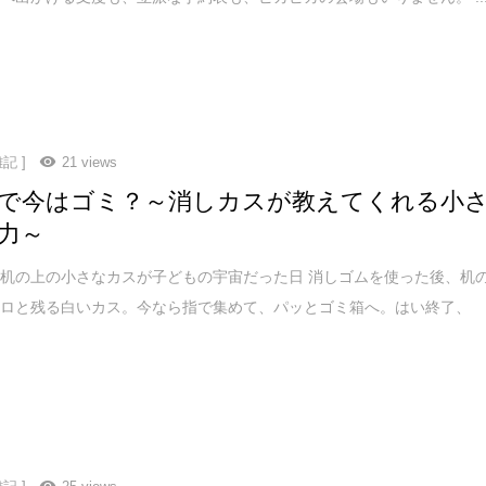
記 ]
21 views
で今はゴミ？～消しカスが教えてくれる小
力～
机の上の小さなカスが子どもの宇宙だった日 消しゴムを使った後、机
コロと残る白いカス。今なら指で集めて、パッとゴミ箱へ。はい終了、