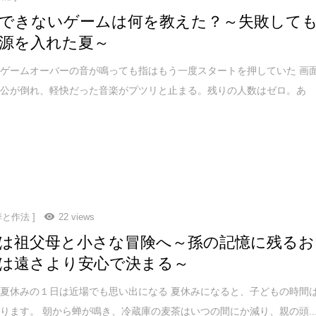
できないゲームは何を教えた？～失敗して
源を入れた夏～
ゲームオーバーの音が鳴っても指はもう一度スタートを押していた 画
人公が倒れ、軽快だった音楽がプツリと止まる。残りの人数はゼロ。あ
季と作法 ]
22 views
は祖父母と小さな冒険へ～孫の記憶に残るお
は遠さより安心で決まる～
夏休みの１日は近場でも思い出になる 夏休みになると、子どもの時間
ります。 朝から蝉が鳴き、冷蔵庫の麦茶はいつの間にか減り、親の頭..