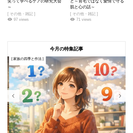
笑って学べるケアの研究大会
と～育毛ではなく愛情で守る
～
肌と心の話～
[ その他・雑記 ]
[ その他・雑記 ]
97 views
71 views
今月の特集記事
[ 家族の四季と作法 ]
[

