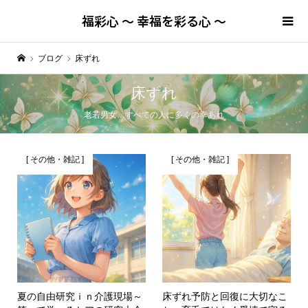
福彩心 ～ 幸福を彩る心 ～
ブログ
床ずれ
床ずれ
老若男女…すべての人に多くの幸あれ
[ その他・雑記 ]
[ その他・雑記 ]
夏の自由研究ｉｎ介護現場～
床ずれ予防と回復に大切なこ