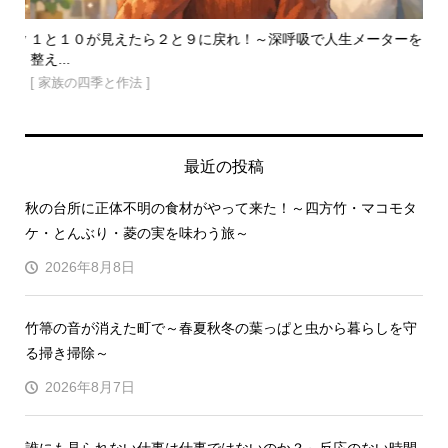
ワク
１と１０が見えたら２と９に戻れ！～深呼吸で人生メーターを
「
整え...
くな.
[ 家族の四季と作法 ]
[ 
最近の投稿
秋の台所に正体不明の食材がやって来た！～四方竹・マコモタ
ケ・とんぶり・菱の実を味わう旅～
2026年8月8日
竹箒の音が消えた町で～春夏秋冬の葉っぱと虫から暮らしを守
る掃き掃除～
2026年8月7日