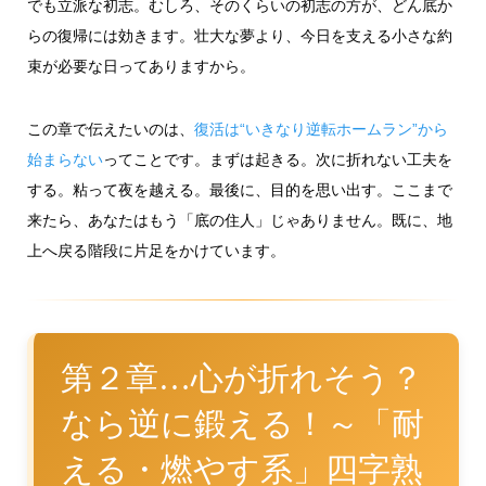
でも立派な初志。むしろ、そのくらいの初志の方が、どん底か
らの復帰には効きます。壮大な夢より、今日を支える小さな約
束が必要な日ってありますから。
この章で伝えたいのは、
復活は“いきなり逆転ホームラン”から
始まらない
ってことです。まずは起きる。次に折れない工夫を
する。粘って夜を越える。最後に、目的を思い出す。ここまで
来たら、あなたはもう「底の住人」じゃありません。既に、地
上へ戻る階段に片足をかけています。
第２章…心が折れそう？
なら逆に鍛える！～「耐
える・燃やす系」四字熟