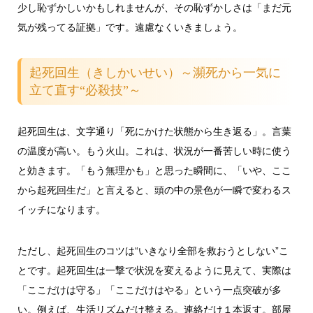
少し恥ずかしいかもしれませんが、その恥ずかしさは「まだ元
気が残ってる証拠」です。遠慮なくいきましょう。
起死回生（きしかいせい）～瀕死から一気に
立て直す“必殺技”～
起死回生は、文字通り「死にかけた状態から生き返る」。言葉
の温度が高い。もう火山。これは、状況が一番苦しい時に使う
と効きます。「もう無理かも」と思った瞬間に、「いや、ここ
から起死回生だ」と言えると、頭の中の景色が一瞬で変わるス
イッチになります。
ただし、起死回生のコツは“いきなり全部を救おうとしない”こ
とです。起死回生は一撃で状況を変えるように見えて、実際は
「ここだけは守る」「ここだけはやる」という一点突破が多
い。例えば、生活リズムだけ整える。連絡だけ１本返す。部屋