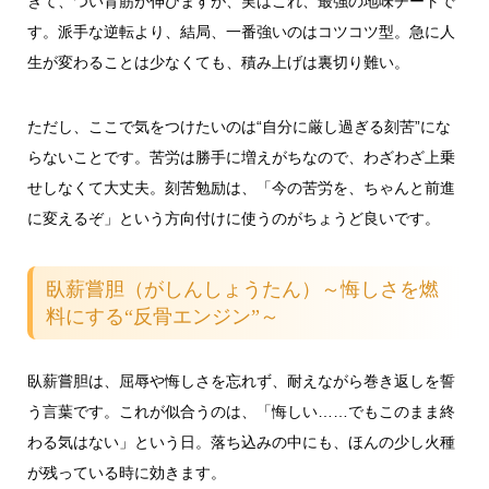
ぎて、つい背筋が伸びますが、実はこれ、最強の地味チートで
す。派手な逆転より、結局、一番強いのはコツコツ型。急に人
生が変わることは少なくても、積み上げは裏切り難い。
ただし、ここで気をつけたいのは“自分に厳し過ぎる刻苦”にな
らないことです。苦労は勝手に増えがちなので、わざわざ上乗
せしなくて大丈夫。刻苦勉励は、「今の苦労を、ちゃんと前進
に変えるぞ」という方向付けに使うのがちょうど良いです。
臥薪嘗胆（がしんしょうたん）～悔しさを燃
料にする“反骨エンジン”～
臥薪嘗胆は、屈辱や悔しさを忘れず、耐えながら巻き返しを誓
う言葉です。これが似合うのは、「悔しい……でもこのまま終
わる気はない」という日。落ち込みの中にも、ほんの少し火種
が残っている時に効きます。