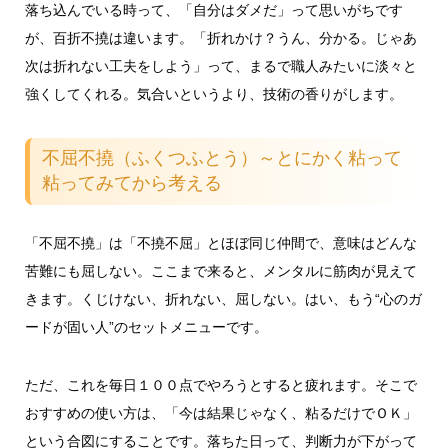
落ち込んでいる時って、「自分はダメだ」って思いがちです
が、百折不撓は違います。「折れかけ？うん、分かる。じゃあ
次は折れない工夫をしよう」って、まるで職人みたいに淡々と
強くしてくれる。気合いというより、技術の香りがします。
不屈不撓（ふくつふとう）～とにかく粘って
粘ってみてから考える
「不屈不撓」は「不撓不屈」とほぼ同じ仲間で、意味はどんな
苦難にも屈しない。ここまで来ると、メンタルに筋肉が見えて
きます。くじけない、折れない、屈しない。はい、もう“心のガ
ードが固い人”のセットメニューです。
ただ、これを毎日１００点でやろうとすると疲れます。そこで
おすすめの使い方は、「今は結果じゃなく、粘るだけでＯＫ」
という合図にすることです。落ちた日って、判断力が下がって