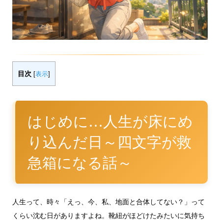
目次
[
表示
]
はじめに…人生が床にめ
り込んだ日～四文字が救
急箱になる話～
人生って、時々「えっ、今、私、地面と合体してない？」って
くらい沈む日がありますよね。靴紐がほどけたみたいに気持ち