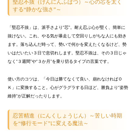
堅忍不抜（けんにんふばつ）～心の芯を太く
する“静かな強さ”～
「堅忍不抜」は、派手さより“芯”。耐え忍ぶ心が堅く、簡単に
抜けない。これ、やる気が暴走して空回りしがちな人にも効き
ます。落ち込んだ時って、勢いで何かを変えたくなるけど、勢
いはだいたい３日で息切れします。堅忍不抜は、その３日じゃ
なく“３週間”や“３か月”を乗り切るタイプの言葉です。
使い方のコツは、「今日は勝てなくて良い、崩れなければＯ
Ｋ」に変換すること。心がグラグラする日ほど、勝負より“姿勢
維持”が正解だったりします。
忍苦精進（にんくしょうじん）～苦しい時期
を“修行モード”に変える魔法～