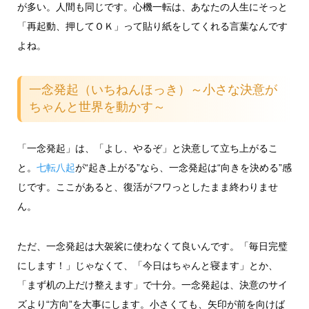
が多い。人間も同じです。心機一転は、あなたの人生にそっと
「再起動、押してＯＫ」って貼り紙をしてくれる言葉なんです
よね。
一念発起（いちねんほっき）～小さな決意が
ちゃんと世界を動かす～
「一念発起」は、「よし、やるぞ」と決意して立ち上がるこ
と。
七転八起
が“起き上がる”なら、一念発起は“向きを決める”感
じです。ここがあると、復活がフワっとしたまま終わりませ
ん。
ただ、一念発起は大袈裟に使わなくて良いんです。「毎日完璧
にします！」じゃなくて、「今日はちゃんと寝ます」とか、
「まず机の上だけ整えます」で十分。一念発起は、決意のサイ
ズより“方向”を大事にします。小さくても、矢印が前を向けば