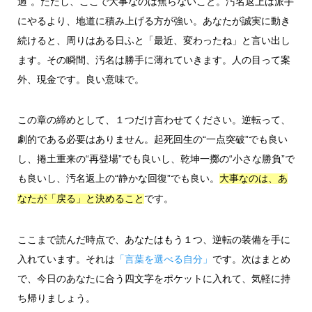
過”。ただし、ここで大事なのは焦らないこと。汚名返上は派手
にやるより、地道に積み上げる方が強い。あなたが誠実に動き
続けると、周りはある日ふと「最近、変わったね」と言い出し
ます。その瞬間、汚名は勝手に薄れていきます。人の目って案
外、現金です。良い意味で。
この章の締めとして、１つだけ言わせてください。逆転って、
劇的である必要はありません。起死回生の“一点突破”でも良い
し、捲土重来の“再登場”でも良いし、乾坤一擲の“小さな勝負”で
も良いし、汚名返上の“静かな回復”でも良い。
大事なのは、あ
です。
なたが「戻る」と決めること
ここまで読んだ時点で、あなたはもう１つ、逆転の装備を手に
入れています。それは
「言葉を選べる自分」
です。次はまとめ
で、今日のあなたに合う四文字をポケットに入れて、気軽に持
ち帰りましょう。