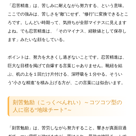
「忍苦精進」は、苦しみに耐えながら努力する、という意味。
ここでの強みは、苦しさを“敵”にせず、“修行”に変換できるとこ
ろです。しんどい時期って、気持ちが全部マイナスに見えます
よね。でも忍苦精進は、「そのマイナス、経験値として保存し
ます」みたいな顔をしている。
ポイントは、努力を大きくし過ぎないことです。忍苦精進は、
巨大な目標を掲げて自爆する言葉じゃありません。靴紐を結
ぶ、机の上を１回だけ片付ける、深呼吸を１分やる。そうい
う“小さな精進”を積み上げる方が、この言葉には似合います。
刻苦勉励（こっくべんれい）～コツコツ型の
人に宿る“地味チート”～
「刻苦勉励」は、苦労しながら努力すること。響きが真面目過