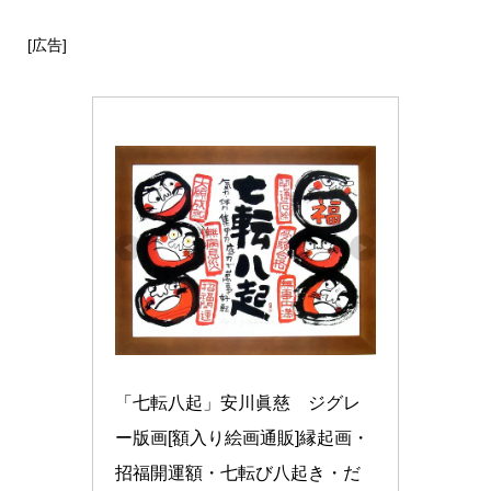
[広告]
「七転八起」安川眞慈　ジグレ
ー版画[額入り絵画通販]縁起画・
招福開運額・七転び八起き・だ