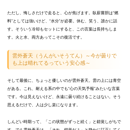
ただし、悔しさだけで走ると、心が焦げます。臥薪嘗胆は“燃
料”としては強いけど、“水分”が必要。休む、笑う、誰かに話
す。そういう冷却もセットにすると、この言葉は長持ちしま
す。火と水、両方あってこその復活です。
雲外蒼天（うんがいそうてん）～今が曇りで
も上は晴れてるっていう安心感～
そして最後に、ちょっと優しいのが雲外蒼天。雲の上には青空
がある。これ、耐える系の中でも“心の天気予報”みたいな言葉
です。今は見えないけど、永遠に曇り続けることはない。そう
思えるだけで、人は少し楽になります。
しんどい時期って、「この状態がずっと続く」と錯覚しがちで
す。でも雲外蒼天は、「それ、錯覚だよ」と静かに訂正してく