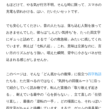
もほどけて、やる気が行方不明。そんな時に限って、スマホの
充電も切れかける。はい、だいたいセットです。
でも安心してください。昔の人たちは、落ち込む人類を放って
おきませんでした。彼らは“しんどい気持ち”を、たった四文字
にギュっと詰めて、まるで「心の救急箱」みたいに残してくれ
ています。例えば「七転八起」。これ、意味は立派なのに、言
い方のリズムがもう強い。唱えた瞬間、背中に小さなバネが仕
込まれる感じがしませんか。
このページは、そんな「どん底からの復帰」に役立つ
四字熟語
たちを、ただ並べるのではなく、“気持ちの回復ルート”に沿っ
て紹介していく読み物です。転んだ直後の「取り敢えず起き
る」、耐えている最中の「心を折らない」、立て直しの「仕切
り直し」、最後の「逆転の一手」。どの場面にも、それっぽい
四文字がちゃんと待機しています。まるで、ゲームの道具屋に