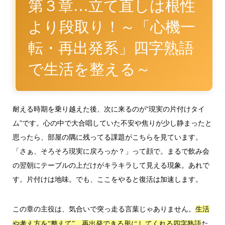
第３章…立て直しは根性
より段取り！～「心機一
転・再出発系」四字熟語
で生活を整える～
耐える時期を乗り越えた後、次に来るのが“現実の片付けタイ
ム”です。心の中で大合唱していた不安や焦りが少し静まったと
思ったら、部屋の隅に残ってる課題がこちらを見ています。
「さぁ、そろそろ現実に戻ろっか？」って顔で。まるで飲み会
の翌朝にテーブルの上だけがキラキラして見える現象。あれで
す。片付けは地味。でも、ここをやると復活は加速します。
この章の主役は、気合いで突っ走る言葉じゃありません。
生活
た
や考え方を“整えて”、再出発できる形にしてくれる四字熟語