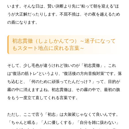
います。そんな日は、賢い決断より先に“粘って朝を迎える”ほ
うが大正解だったりします。不屈不撓は、その夜を越えるため
の盾になります。
初志貫徹（しょしかんてつ）～迷子になって
もスタート地点に戻れる言葉～
そして、少し毛色が違うけれど強いのが「初志貫徹」。これ
は“復活の筋トレ”というより、“復活後の方向音痴対策”です。落
ち込むと、「何のために頑張ってたんだっけ？」って、目的が
霧の中に消えますよね。初志貫徹は、その霧の中で、最初の旗
をもう一度立て直してくれる言葉です。
ただし、ここで言う「初志」は大袈裟じゃなくて良いんです。
「ちゃんと眠る」「人に優しくする」「自分を雑に扱わない」