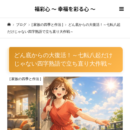
福彩心 ～ 幸福を彩る心 ～
ブログ
[ 家族の四季と作法 ]
どん底からの大復活！～七転八起
だけじゃない四字熟語で立ち直り大作戦～
どん底からの大復活！～七転八起だけ
じゃない四字熟語で立ち直り大作戦～
[ 家族の四季と作法 ]