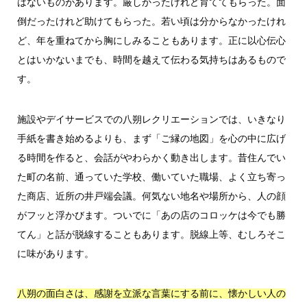
はないものがあります。厳しかったけれど育ててもらった。面
倒だったけれど助けてもらった。若い頃は分からなかったけれ
ど、年を重ねてから胸にしみることもあります。正に以心伝心
とはいかないまでも、時間を越えて伝わる気持ちはあるもので
す。
施設やデイサービスでの八朔レクリエーションでは、いきなり
手紙を書き始めるよりも、まず「ご縁の地図」を心の中に広げ
る時間を作ると、会話がやわらかく動き出します。昔住んでい
た町の名前、通っていた学校、働いていた職場、よく立ち寄っ
た商店、近所の井戸端会議。何気ない地名や場所から、人の顔
がフッと浮かびます。ついでに「あの店のコロッケは今でも勝
てん」と話が脱線することもあります。脱線上等、むしろそこ
に味があります。
八朔の面白さは、感謝を立派な言葉にする前に、懐かしい人の