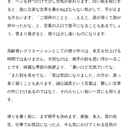
き、ペンを持つだけで少し空気が変わります。白い紙を前にす
ると、急に立派な文章を書かねばならない気がして、手が止ま
る方もいます。「ご清祥のことと……ええと、誰が清くて誰が
祥やったかな」と、言葉の入口で迷子になることもあるでしょ
う。畏まり過ぎると、便りは少し遠いものになります。
高齢者レクリエーションとしての便り作りは、名文を仕上げる
時間ではありません。大切なのは、相手の顔を思い浮かべるこ
とです。綺麗な季節の挨拶より、「暑いけど元気でいてな」
「また顔を見せてな」「昔は世話になりました」の方が、真っ
直ぐ届くこともあります。誠心誠意という言葉は、難しい文章
の中にだけあるのではなく、その人らしい短い一言にも宿りま
す。
便りを書く前に、まず相手を決めます。家族、友人、昔の先
生、仕事でお世話になった人、今も気にかけてくれる近所の