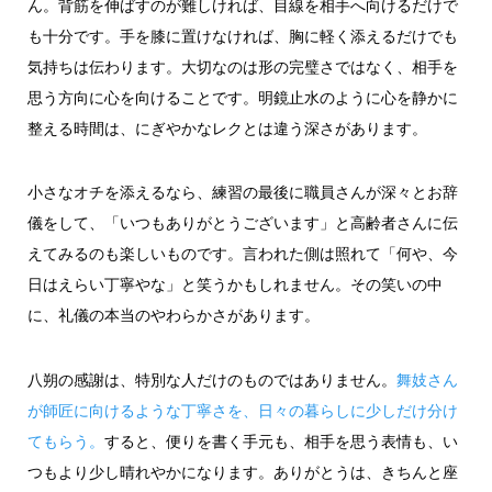
ん。背筋を伸ばすのが難しければ、目線を相手へ向けるだけで
も十分です。手を膝に置けなければ、胸に軽く添えるだけでも
気持ちは伝わります。大切なのは形の完璧さではなく、相手を
思う方向に心を向けることです。明鏡止水のように心を静かに
整える時間は、にぎやかなレクとは違う深さがあります。
小さなオチを添えるなら、練習の最後に職員さんが深々とお辞
儀をして、「いつもありがとうございます」と高齢者さんに伝
えてみるのも楽しいものです。言われた側は照れて「何や、今
日はえらい丁寧やな」と笑うかもしれません。その笑いの中
に、礼儀の本当のやわらかさがあります。
八朔の感謝は、特別な人だけのものではありません。
舞妓さん
が師匠に向けるような丁寧さを、日々の暮らしに少しだけ分け
てもらう。
すると、便りを書く手元も、相手を思う表情も、い
つもより少し晴れやかになります。ありがとうは、きちんと座