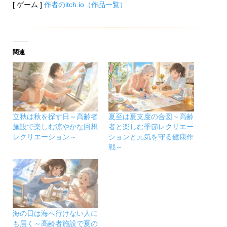
[ ゲーム ]
作者のitch.io（作品一覧）
関連
立秋は秋を探す日～高齢者
夏至は夏支度の合図～高齢
施設で楽しむ涼やかな回想
者と楽しむ季節レクリエー
レクリエーション～
ションと元気を守る健康作
戦～
海の日は海へ行けない人に
も届く～高齢者施設で夏の