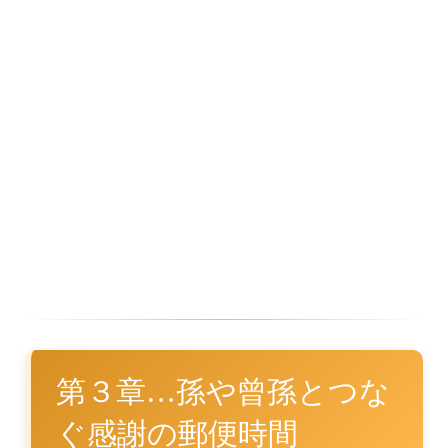
第３章…孫や曾孫とつな
ぐ感謝の郵便時間