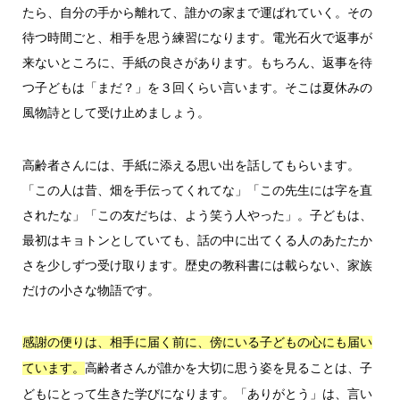
たら、自分の手から離れて、誰かの家まで運ばれていく。その
待つ時間ごと、相手を思う練習になります。電光石火で返事が
来ないところに、手紙の良さがあります。もちろん、返事を待
つ子どもは「まだ？」を３回くらい言います。そこは夏休みの
風物詩として受け止めましょう。
高齢者さんには、手紙に添える思い出を話してもらいます。
「この人は昔、畑を手伝ってくれてな」「この先生には字を直
されたな」「この友だちは、よう笑う人やった」。子どもは、
最初はキョトンとしていても、話の中に出てくる人のあたたか
さを少しずつ受け取ります。歴史の教科書には載らない、家族
だけの小さな物語です。
感謝の便りは、相手に届く前に、傍にいる子どもの心にも届い
高齢者さんが誰かを大切に思う姿を見ることは、子
ています。
どもにとって生きた学びになります。「ありがとう」は、言い