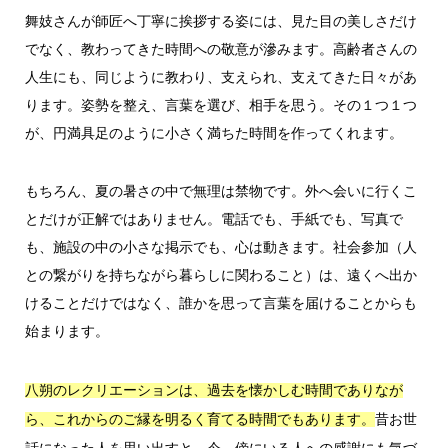
舞妓さんが師匠へ丁寧に挨拶する姿には、見た目の美しさだけ
でなく、教わってきた時間への敬意が滲みます。高齢者さんの
人生にも、同じように教わり、支えられ、支えてきた日々があ
ります。姿勢を整え、言葉を選び、相手を思う。その１つ１つ
が、円満具足のように小さく満ちた時間を作ってくれます。
もちろん、夏の暑さの中で無理は禁物です。外へ会いに行くこ
とだけが正解ではありません。電話でも、手紙でも、写真で
も、施設の中の小さな掲示でも、心は動きます。社会参加（人
との繋がりを持ちながら暮らしに関わること）は、遠くへ出か
けることだけではなく、誰かを思って言葉を届けることからも
始まります。
八朔のレクリエーションは、過去を懐かしむ時間でありなが
昔お世
ら、これからのご縁を明るく育てる時間でもあります。
話になった人を思い出すと、今、傍にいる人への感謝にも気づ