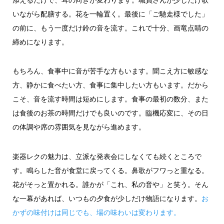
添えるだけで、耳の向きが変わります。職員さんが少しだけ歌
いながら配膳する。花を一輪置く。最後に「ご馳走様でした」
の前に、もう一度だけ鈴の音を流す。これで十分、画竜点睛の
締めになります。
もちろん、食事中に音が苦手な方もいます。聞こえ方に敏感な
方、静かに食べたい方、食事に集中したい方もいます。だから
こそ、音を流す時間は短めにします。食事の最初の数分、また
は食後のお茶の時間だけでも良いのです。臨機応変に、その日
の体調や席の雰囲気を見ながら進めます。
楽器レクの魅力は、立派な発表会にしなくても続くところで
す。鳴らした音が食堂に戻ってくる。鼻歌がフワっと重なる。
花がそっと置かれる。誰かが「これ、私の音や」と笑う。そん
な一幕があれば、いつもの夕食が少しだけ物語になります。
お
かずの味付けは同じでも、場の味わいは変わります。