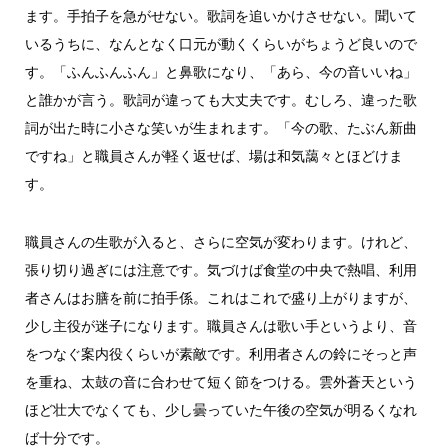
ます。手拍子を急がせない。歌詞を追いかけさせない。聞いて
いるうちに、なんとなく口元が動くくらいがちょうど良いので
す。「ふんふんふん」と鼻歌になり、「あら、今の音いいね」
と誰かが言う。歌詞が違っても大丈夫です。むしろ、違った歌
詞が出た時に小さな笑いが生まれます。「今の歌、たぶん新曲
ですね」と職員さんが軽く返せば、場は和気藹々とほどけま
す。
職員さんの生歌が入ると、さらに空気が変わります。けれど、
張り切り過ぎには注意です。気づけば食堂の中央で熱唱、利用
者さんはお膳を前に拍手係。これはこれで盛り上がりますが、
少し主役が迷子になります。職員さんは歌い手というより、音
をつなぐ案内役くらいが素敵です。利用者さんの鈴にそっと声
を重ね、太鼓の音に合わせて短く節をつける。雲外蒼天という
ほど壮大でなくても、少し曇っていた午後の空気が明るくなれ
ば十分です。