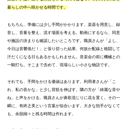
暮らしの中へ咲かせる時間です。
もちろん、準備には少し手間がかかります。楽器を用意し、録
音し、音量を整え、流す場面を考える。動画にするなら、同意
や施設の決まりも確認したいところです。職員さんが「よし、
今日は音響係だ！」と張り切った結果、何故か配線と格闘して
汗だくになる日もあるかもしれません。音楽会の前に機械との
一騎打ち。そこまで含めて、現場らしい小さな物語です。
それでも、手間をかける価値はあります。利用者さんが「こ
れ、私の音かな」と少し背筋を伸ばす。隣の方が「綺麗な音や
ね」と声をかける。職員さんが鼻歌混じりに花を置く。その一
瞬に、有終之美という言葉が似合います。大きな拍手がなくて
も、余韻嫋々と残る時間は作れます。