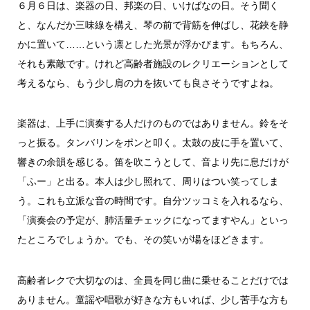
６月６日は、楽器の日、邦楽の日、いけばなの日。そう聞く
と、なんだか三味線を構え、琴の前で背筋を伸ばし、花鋏を静
かに置いて……という凛とした光景が浮かびます。もちろん、
それも素敵です。けれど高齢者施設のレクリエーションとして
考えるなら、もう少し肩の力を抜いても良さそうですよね。
楽器は、上手に演奏する人だけのものではありません。鈴をそ
っと振る。タンバリンをポンと叩く。太鼓の皮に手を置いて、
響きの余韻を感じる。笛を吹こうとして、音より先に息だけが
「ふー」と出る。本人は少し照れて、周りはつい笑ってしま
う。これも立派な音の時間です。自分ツッコミを入れるなら、
「演奏会の予定が、肺活量チェックになってますやん」といっ
たところでしょうか。でも、その笑いが場をほどきます。
高齢者レクで大切なのは、全員を同じ曲に乗せることだけでは
ありません。童謡や唱歌が好きな方もいれば、少し苦手な方も