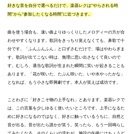
好きな音を自分で選べるだけで、楽器レクは“やらされる時
間”から“参加したくなる時間”に近づきます。
曲を使う場合も、速い曲よりゆっくりしたメロディーの方が合
わせやすくなります。歌詞をきっちり覚えなくても、鼻歌で十
分です。「ふんふんふん」と口ずさむだけで、場はやわらぎま
す。歌詞が出てこない時は、無理に思い出さなくて良いので
す。むしろ、適当な歌詞が生まれた瞬間に笑いが起きることも
あります。「花が咲いた、たぶん咲いた、いや水やったかな」
となれば、もう小さな即興劇です。本人が笑えば成功です。
ことわざに「好きこそ物の上手なれ」とあります。楽器レクで
は、この言葉を少しゆるく使いたいところです。上手になるた
めに好きになるのではなく、好きに触っているうちに、自然と
音が出る。音が出たら誰かが笑う。笑ったら、もう一回鳴らし
てみたくなる。そのくらいの流れが、施設の午後にはちょうど