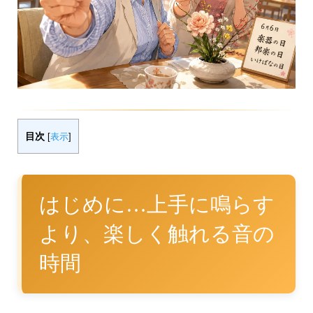
目次
[
表示
]
はじめに…上手に鳴らす
より、楽しく触れる音の
時間