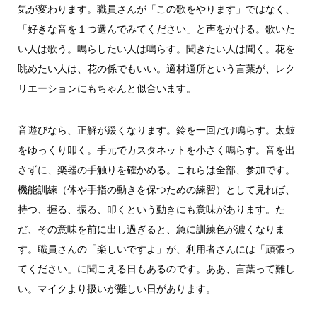
気が変わります。職員さんが「この歌をやります」ではなく、
「好きな音を１つ選んでみてください」と声をかける。歌いた
い人は歌う。鳴らしたい人は鳴らす。聞きたい人は聞く。花を
眺めたい人は、花の係でもいい。適材適所という言葉が、レク
リエーションにもちゃんと似合います。
音遊びなら、正解が緩くなります。鈴を一回だけ鳴らす。太鼓
をゆっくり叩く。手元でカスタネットを小さく鳴らす。音を出
さずに、楽器の手触りを確かめる。これらは全部、参加です。
機能訓練（体や手指の動きを保つための練習）として見れば、
持つ、握る、振る、叩くという動きにも意味があります。た
だ、その意味を前に出し過ぎると、急に訓練色が濃くなりま
す。職員さんの「楽しいですよ」が、利用者さんには「頑張っ
てください」に聞こえる日もあるのです。ああ、言葉って難し
い。マイクより扱いが難しい日があります。