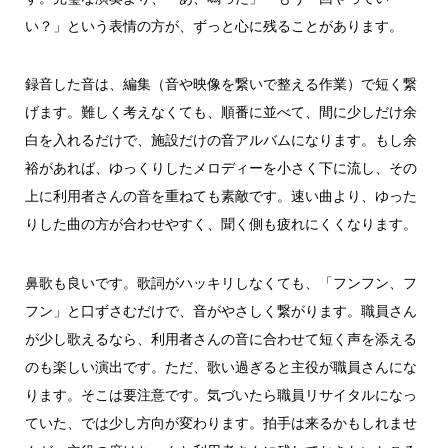
い？」という表情の方が、ずっと心に残ることがあります。
録音した音は、編集（音や映像を繋いで整える作業）で短く繋
げます。難しく考えなくても、順番に並べて、間に少しだけ余
白を入れるだけで、施設だけの音アルバムになります。もし余
裕があれば、ゆっくりしたメロディーを小さく下に流し、その
上に利用者さんの音を重ねても素敵です。速い曲より、ゆった
りした曲の方が合わせやすく、聞く側も疲れにくくなります。
鼻歌も良いです。歌詞がハッキリしなくても、「フンフン、フ
フン」と口ずさむだけで、音がやさしく繋がります。職員さん
が少し歌えるなら、利用者さんの音に合わせて短く声を添える
のも楽しい演出です。ただ、歌い過ぎると主役が職員さんにな
ります。そこは要注意です。気づいたら職員リサイタルになっ
ていた、では少し方向が変わります。拍手は来るかもしれませ