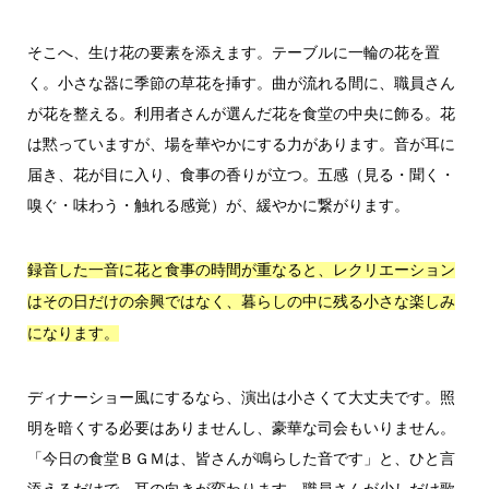
そこへ、生け花の要素を添えます。テーブルに一輪の花を置
く。小さな器に季節の草花を挿す。曲が流れる間に、職員さん
が花を整える。利用者さんが選んだ花を食堂の中央に飾る。花
は黙っていますが、場を華やかにする力があります。音が耳に
届き、花が目に入り、食事の香りが立つ。五感（見る・聞く・
嗅ぐ・味わう・触れる感覚）が、緩やかに繋がります。
録音した一音に花と食事の時間が重なると、レクリエーション
はその日だけの余興ではなく、暮らしの中に残る小さな楽しみ
になります。
ディナーショー風にするなら、演出は小さくて大丈夫です。照
明を暗くする必要はありませんし、豪華な司会もいりません。
「今日の食堂ＢＧＭは、皆さんが鳴らした音です」と、ひと言