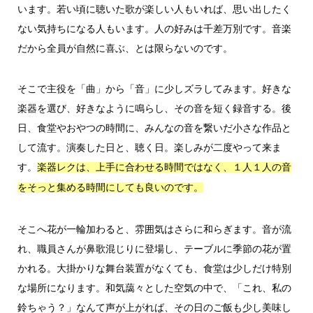
います。若い頃に聴いた歌が楽しい人もいれば、思い出したく
ない気持ちになる人もいます。人の好みは千差万別です。音楽
だから全員が自然に喜ぶ、とは限らないのです。
そこで主役を「曲」から「音」に少しズラしてみます。好きな
楽器を選び、好きなように鳴らし、その音を短く録音する。後
日、食堂やおやつの時間に、みんなの音を繋いだ小さな作品と
して流す。演奏した日と、聴く日。楽しみが二度やって来ま
す。
楽器レクは、上手に合わせる時間ではなく、１人１人の音
をそっと集める時間にしても良いのです。
そこへ花が一輪加わると、雰囲気はさらに和らぎます。音が流
れ、職員さんが鼻歌混じりに登場し、テーブルに季節の花が置
かれる。大掛かりな舞台装置がなくても、食堂は少しだけ特別
な場所になります。和気藹々とした空気の中で、「これ、私の
鈴ちゃう？」なんて声が上がれば、その日のご飯も少し美味し