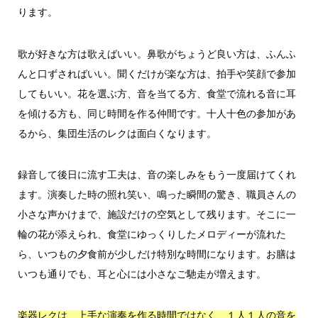
ります。
歌が好きな方は歌えばいい。鼻歌がちょうど良い方は、ふんふ
んと口ずさればいい。聞くだけが楽な方は、拍手や笑顔で参加
してもいい。花を選ぶ方、音を当てる方、食堂で流れる音に耳
を傾ける方も、同じ時間を作る仲間です。十人十色の参加があ
るから、集団生活のレクは面白くなります。
録音して後日に流す工夫は、音の楽しみをもう一度届けてくれ
ます。演奏した時の照れ笑い、鳴った瞬間の驚き、職員さんの
小さな声かけまで、施設だけの空気として残ります。そこに一
輪の花が添えられ、食堂にゆっくりしたメロディーが流れた
ら、いつもの夕食前が少しだけ特別な時間になります。お膳は
いつも通りでも、耳と心には小さなご馳走が増えます。
楽器レクは、上手な演奏を作る時間ではなく、１人１人の音を