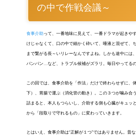
の中で作戦会議～
食事介助
って、一番地味に見えて、一番ドラマが起きや
けじゃなくて、口の中で細かく砕いて、唾液と混ぜて、
まで繋がる長～いリレーなんですよね。しかも途中には
パンパン…など、トラブル候補がズラリ。毎日やってる
この回では、食事介助を「作法」だけで終わらせずに、
下）、胃腸で運ぶ（消化管の動き）。この３つが噛み合
詰まると、本人もつらいし、介助する側も心臓がキュッ
から「段取りで守れるもの」に変わっていきます。
とはいえ、食事介助は“正解が１つ”ではありません。昔