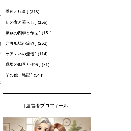
[ 季節と行事 ]
(318)
い
[ 旬の食と暮らし ]
(155)
[ 家族の四季と作法 ]
(151)
[ 介護現場の流儀 ]
(252)
減
少
[ ケアマネの流儀 ]
(114)
[ 職場の四季と作法 ]
(81)
[ その他・雑記 ]
(344)
た
。
[ 運営者プロフィール ]