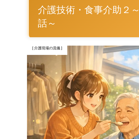
介護技術・食事介助２
話～
[ 介護現場の流儀 ]