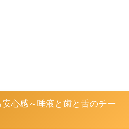
る安心感～唾液と歯と舌のチー