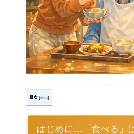
目次
[
表示
]
はじめに…「食べる」