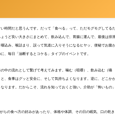
すい時間だと思うんです。だって「食べる」って、ただモグモグしてる
ちょうど良い大きさにまとめて、飲み込んで、胃腸に運んで、最後は排
、咽込み、喉詰まり、誤って気道に入りそうになるヒヤッ、便秘でお腹
のに、毎日「油断するとコケる」タイプのイベントです。
体の中の流れとして繋げて考えてみます。噛む（咀嚼）、飲み込む（嚥
うと、食事はグッと安全に、そして気持ちよくなります。逆に、どこか
となります。だからこそ、流れを知っておくと強い。介助が「怖いもの
ながらの食べ方の好みがあったり、体格や体調、その日の眠気、口の乾き