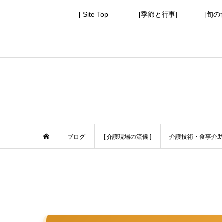
[ Site Top ]
[季節と行事]
[旬の
ブログ
[ 介護現場の流儀 ]
介護技術・食事介