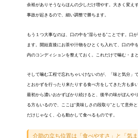
余裕がありそうならほんの少しだけ増やす。大きく変え
事故が起きるので、細い調整で勝ちます。
もう１つ大事なのは、口の中を“湿らせる”ことです。口
ます。開始直後にお茶や汁物をひとくち入れて、口の中
内のコンディションを整えておく。これだけで噛む・ま
そして噛む工程で忘れちゃいけないのが、「味と気分」
とおかずを行ったり来たりする食べ方をしてきた方も多
最初から濃いおかずばかり続けると、後半の味がぼんや
る方もいるので、ここは“美味しさの段取り”として意外
だけじゃなく、心も動かして食べるものです。
介助の立ち位置は「食べやすさ」と「気ま