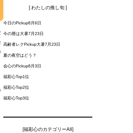
[ わたしの推し旬 ]
今日のPickup8月6日
だ
今の暦は大暑7月23日
泄
高齢者レクPickup大暑7月23日
が
夏の夜空はどう？
会心のPickup8月3日
福彩心Top1位
福彩心Top2位
が
福彩心Top3位
」
[福彩心のカテゴリーAll]