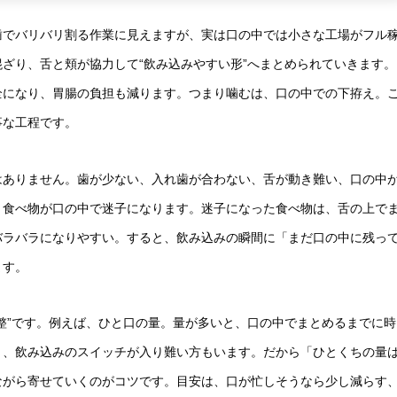
歯でバリバリ割る作業に見えますが、実は口の中では小さな工場がフル
ざり、舌と頬が協力して“飲み込みやすい形”へまとめられていきます。
全になり、胃腸の負担も減ります。つまり噛むは、口の中での下拵え。
事な工程です。
はありません。歯が少ない、入れ歯が合わない、舌が動き難い、口の中
、食べ物が口の中で迷子になります。迷子になった食べ物は、舌の上で
バラバラになりやすい。すると、飲み込みの瞬間に「まだ口の中に残っ
ます。
整”です。例えば、ひと口の量。量が多いと、口の中でまとめるまでに時
く、飲み込みのスイッチが入り難い方もいます。だから「ひとくちの量
ながら寄せていくのがコツです。目安は、口が忙しそうなら少し減らす