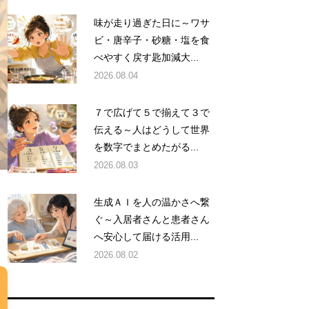
味が走り過ぎた日に～ワサ
ビ・唐辛子・砂糖・塩を食
べやすく戻す匙加減大...
2026.08.04
７で広げて５で揃えて３で
伝える～人はどうして世界
を数字でまとめたがる...
2026.08.03
生成ＡＩを人の温かさへ繋
ぐ～入居者さんと患者さん
へ安心して届ける活用...
2026.08.02