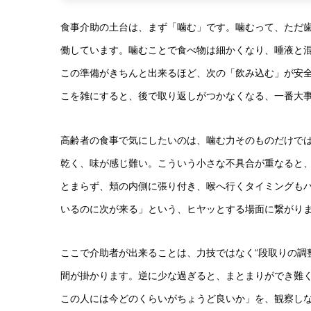
食事介助の土台は、まず「噛む」です。噛むって、ただ
働しています。噛むことで食べ物は細かくなり、唾液と混
この準備がきちんと出来るほど、次の「飲み込む」が安
こを雑にすると、後で取り返しがつかなくなる、一番大
高齢者の食事で気にしたいのは、噛む力そのものだけで
乾く、味が感じ難い。こういう小さな不具合が重なると
とまらず、頬の内側に張り付き、喉へ行くタイミングも
いるのに次が来る」という、ヒヤッとする場面に繋がり
ここで介助者が出来ることは、力技ではなく“段取りの調
間が掛かります。逆に少な過ぎると、まとまりができ難
この人には今どのくらいがちょうど良いか」を、観察し