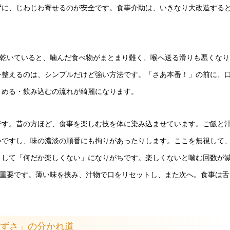
ずに、じわじわ寄せるのが安全です。食事介助は、いきなり大改造する
が乾いていると、噛んだ食べ物がまとまり難く、喉へ送る滑りも悪くなり
を整えるのは、シンプルだけど強い方法です。「さあ本番！」の前に、
とめる・飲み込むの流れが綺麗になります。
です。昔の方ほど、食事を楽しむ技を体に染み込ませています。ご飯と
いですし、味の濃淡の順番にも拘りがあったりします。ここを無視して
りして「何だか楽しくない」になりがちです。楽しくないと噛む回数が
と重要です。薄い味を挟み、汁物で口をリセットし、また次へ。食事は舌
ずさ」の分かれ道