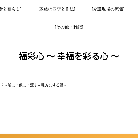
食と暮らし]
[家族の四季と作法]
[介護現場の流儀]
[その他・雑記]
福彩心 ～ 幸福を彩る心 ～
助２～噛む・飲む・流すを味方にする話～