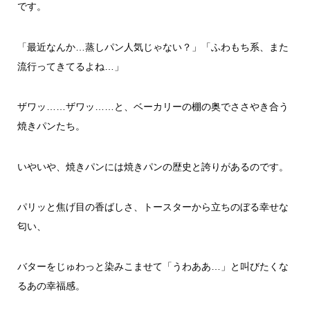
です。
「最近なんか…蒸しパン人気じゃない？」「ふわもち系、また
流行ってきてるよね…」
ザワッ……ザワッ……と、ベーカリーの棚の奥でささやき合う
焼きパンたち。
いやいや、焼きパンには焼きパンの歴史と誇りがあるのです。
パリッと焦げ目の香ばしさ、トースターから立ちのぼる幸せな
匂い、
バターをじゅわっと染みこませて「うわああ…」と叫びたくな
るあの幸福感。