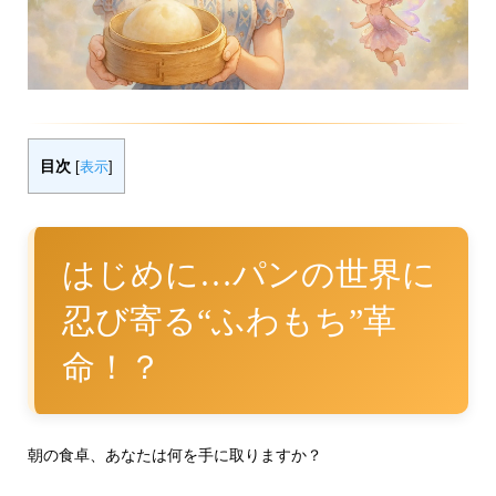
目次
[
表示
]
はじめに…パンの世界に
忍び寄る“ふわもち”革
命！？
朝の食卓、あなたは何を手に取りますか？