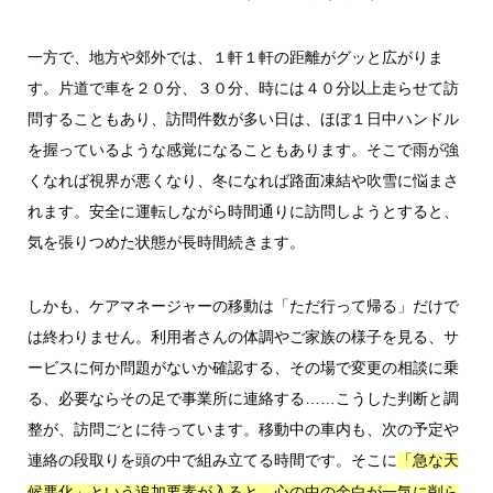
一方で、地方や郊外では、１軒１軒の距離がグッと広がりま
す。片道で車を２０分、３０分、時には４０分以上走らせて訪
問することもあり、訪問件数が多い日は、ほぼ１日中ハンドル
を握っているような感覚になることもあります。そこで雨が強
くなれば視界が悪くなり、冬になれば路面凍結や吹雪に悩まさ
れます。安全に運転しながら時間通りに訪問しようとすると、
気を張りつめた状態が長時間続きます。
しかも、ケアマネージャーの移動は「ただ行って帰る」だけで
は終わりません。利用者さんの体調やご家族の様子を見る、サ
ービスに何か問題がないか確認する、その場で変更の相談に乗
る、必要ならその足で事業所に連絡する……こうした判断と調
整が、訪問ごとに待っています。移動中の車内も、次の予定や
連絡の段取りを頭の中で組み立てる時間です。そこに
「急な天
候悪化」という追加要素が入ると、心の中の余白が一気に削ら