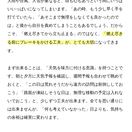
大雨や台風、大雪が重なると、頭も心もあっという間にいっぱ
いいっぱいになってしまいます。「あの時、もう少し早く手を
打てていたら」「あそこまで無理をしなくても良かったので
は」と後から自分を責めてしまうこともあるでしょう。だから
こそ、「燃え尽きてから立ち止まる」のではなく、
「燃え尽き
になってきま
る前にブレーキをかける工夫」が、とても大切
す。
まず出来ることは、「天気を味方に付ける意識」を持つことで
す。朝と夕方に天気予報を確認し、週間予報も合わせて眺めて
おくと、「この日は荒れそうだから遠方の訪問は前倒ししてお
こう」「路面が凍結しそうな日は、無理な移動の予定は入れな
いでおこう」と、少しずつ工夫が出来ます。全てを思い通りに
は出来ませんが、「何も考えていなかった」日よりも、気持ち
の余裕は確実に変わります。