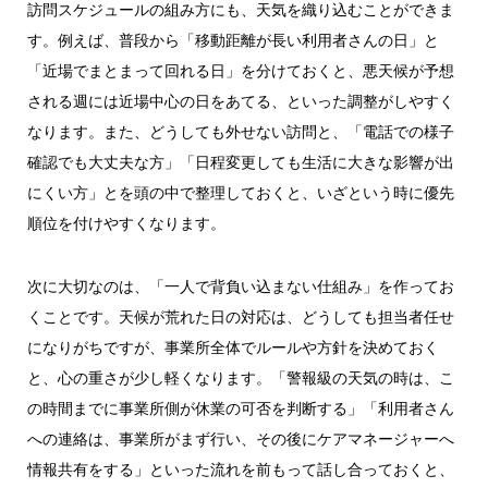
訪問スケジュールの組み方にも、天気を織り込むことができま
す。例えば、普段から「移動距離が長い利用者さんの日」と
「近場でまとまって回れる日」を分けておくと、悪天候が予想
される週には近場中心の日をあてる、といった調整がしやすく
なります。また、どうしても外せない訪問と、「電話での様子
確認でも大丈夫な方」「日程変更しても生活に大きな影響が出
にくい方」とを頭の中で整理しておくと、いざという時に優先
順位を付けやすくなります。
次に大切なのは、「一人で背負い込まない仕組み」を作ってお
くことです。天候が荒れた日の対応は、どうしても担当者任せ
になりがちですが、事業所全体でルールや方針を決めておく
と、心の重さが少し軽くなります。「警報級の天気の時は、こ
の時間までに事業所側が休業の可否を判断する」「利用者さん
への連絡は、事業所がまず行い、その後にケアマネージャーへ
情報共有をする」といった流れを前もって話し合っておくと、