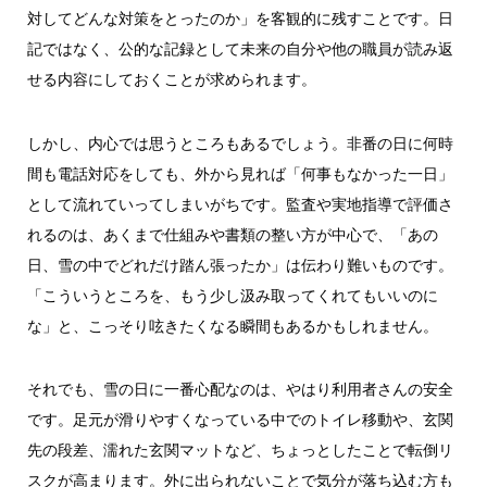
対してどんな対策をとったのか」を客観的に残すことです。日
記ではなく、公的な記録として未来の自分や他の職員が読み返
せる内容にしておくことが求められます。
しかし、内心では思うところもあるでしょう。非番の日に何時
間も電話対応をしても、外から見れば「何事もなかった一日」
として流れていってしまいがちです。監査や実地指導で評価さ
れるのは、あくまで仕組みや書類の整い方が中心で、「あの
日、雪の中でどれだけ踏ん張ったか」は伝わり難いものです。
「こういうところを、もう少し汲み取ってくれてもいいのに
な」と、こっそり呟きたくなる瞬間もあるかもしれません。
それでも、雪の日に一番心配なのは、やはり利用者さんの安全
です。足元が滑りやすくなっている中でのトイレ移動や、玄関
先の段差、濡れた玄関マットなど、ちょっとしたことで転倒リ
スクが高まります。外に出られないことで気分が落ち込む方も