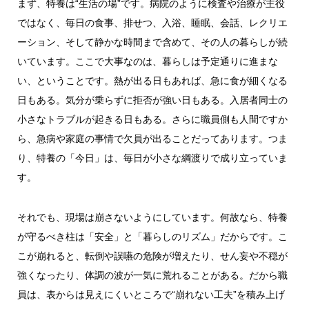
まず、特養は“生活の場”です。病院のように検査や治療が主役
ではなく、毎日の食事、排せつ、入浴、睡眠、会話、レクリエ
ーション、そして静かな時間まで含めて、その人の暮らしが続
いています。ここで大事なのは、暮らしは予定通りに進まな
い、ということです。熱が出る日もあれば、急に食が細くなる
日もある。気分が乗らずに拒否が強い日もある。入居者同士の
小さなトラブルが起きる日もある。さらに職員側も人間ですか
ら、急病や家庭の事情で欠員が出ることだってあります。つま
り、特養の「今日」は、毎日が小さな綱渡りで成り立っていま
す。
それでも、現場は崩さないようにしています。何故なら、特養
が守るべき柱は「安全」と「暮らしのリズム」だからです。こ
こが崩れると、転倒や誤嚥の危険が増えたり、せん妄や不穏が
強くなったり、体調の波が一気に荒れることがある。だから職
員は、表からは見えにくいところで“崩れない工夫”を積み上げ