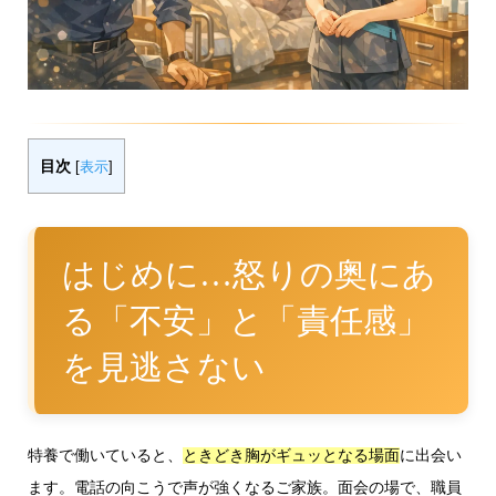
目次
[
表示
]
はじめに…怒りの奥にあ
る「不安」と「責任感」
を見逃さない
特養で働いていると、
に出会い
ときどき胸がギュッとなる場面
ます。電話の向こうで声が強くなるご家族。面会の場で、職員