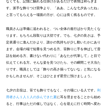
なくても、記憶に触れる仕掛けがあるだけで表情は和らぎま
す。派手な飾りつけ競争より、「ああ、こんな七夕あったね」
と言ってもらえる一場面の方が、心には長く残るものです。
職員さんは準備に追われると、つい全体の進行ばかり見たくな
ります。もちろん段取りは大切です。でも、七夕の良さは、予
定表通りに進んだかより、誰かの気持ちが少し動いたかにあり
ます。会場の端で短冊を見つめる方、笹飾りに手を伸ばして昔
話を始める方、書けない代わりに「あなたが代筆して」と目で
伝えてくれる方。そんな姿を見つけたら、その瞬間こそ大当た
りです。職員としては「飾りの高さ揃ってないな」と気になる
かもしれませんが、そこはひとまず星空に預けましょう。
七夕の主役は、笹でも飾りでもなく、その場にいる人です。
利
用者さん１人１人の歩んできた夏
に耳を澄ませることから始め
ると、行事はただの催しではなく、心を迎えに行く時間へ変わ