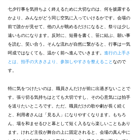
七夕行事を気持ちよく終えるために大切なのは、何を披露する
かより、みんながどう同じ空気に入っていけるかです。会場の
前で誰かが見せて、他の人が眺めるだけになると、祭りは少し
遠いものになります。反対に、短冊を書く、笹に結ぶ、願い事
を読む、笑い合う。そんな流れが自然に繋がると、行事は一気
呵成ではなくても、温かく前へ進んでいきます。
進行の上手さ
とは、拍手の大きさより、参加しやすさを整えること
なので
す。
特に気をつけたいのは、職員さんだけが前に出過ぎないことで
す。張り切る気持ちはとても大切ですし、その心意気には拍手
を送りたいところです。ただ、職員だけの歌や劇が長く続く
と、利用者さんは「見る人」になりやすくなります。もちろ
ん、場を和ませるひと幕として短く入るなら楽しいこともあり
ます。けれど主役が舞台の上に固定されると、会場の真ん中に