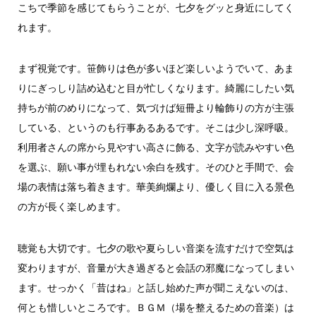
こちで季節を感じてもらうことが、七夕をグッと身近にしてく
れます。
まず視覚です。笹飾りは色が多いほど楽しいようでいて、あま
りにぎっしり詰め込むと目が忙しくなります。綺麗にしたい気
持ちが前のめりになって、気づけば短冊より輪飾りの方が主張
している、というのも行事あるあるです。そこは少し深呼吸。
利用者さんの席から見やすい高さに飾る、文字が読みやすい色
を選ぶ、願い事が埋もれない余白を残す。そのひと手間で、会
場の表情は落ち着きます。華美絢爛より、優しく目に入る景色
の方が長く楽しめます。
聴覚も大切です。七夕の歌や夏らしい音楽を流すだけで空気は
変わりますが、音量が大き過ぎると会話の邪魔になってしまい
ます。せっかく「昔はね」と話し始めた声が聞こえないのは、
何とも惜しいところです。ＢＧＭ（場を整えるための音楽）は