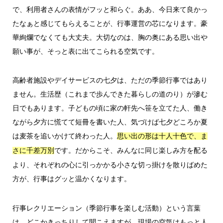
で、利用者さんの表情がフッと和らぐ。ああ、今日来て良かっ
たなぁと感じてもらえることが、行事運営の芯になります。豪
華絢爛でなくても大丈夫。大切なのは、胸の奥にある思い出や
願い事が、そっと表に出てこられる空気です。
高齢者施設やデイサービスの七夕は、ただの季節行事ではあり
ません。生活歴（これまで歩んできた暮らしの道のり）が滲む
日でもあります。子どもの頃に家の軒先へ笹を立てた人、働き
ながら夕方に慌てて短冊を書いた人、気づけば七夕どころか夏
は麦茶を追いかけて終わった人。
思い出の形は十人十色で、ま
です。だからこそ、みんなに同じ楽しみ方を配る
さに千差万別
より、それぞれの心に引っかかる小さな切っ掛けを散りばめた
方が、行事はグッと温かくなります。
行事レクリエーション（季節行事を楽しむ活動）という言葉
は、どこかきっちりして聞こえますが、現場の空気はもっと人