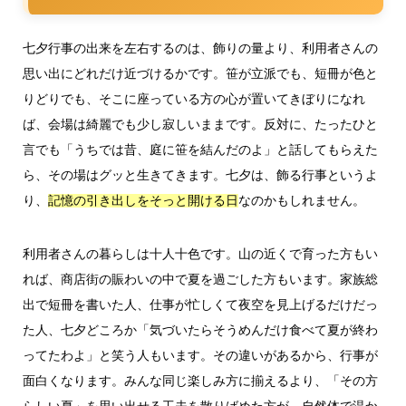
七夕行事の出来を左右するのは、飾りの量より、利用者さんの
思い出にどれだけ近づけるかです。笹が立派でも、短冊が色と
りどりでも、そこに座っている方の心が置いてきぼりになれ
ば、会場は綺麗でも少し寂しいままです。反対に、たったひと
言でも「うちでは昔、庭に笹を結んだのよ」と話してもらえた
ら、その場はグッと生きてきます。七夕は、飾る行事というよ
り、
なのかもしれません。
記憶の引き出しをそっと開ける日
利用者さんの暮らしは十人十色です。山の近くで育った方もい
れば、商店街の賑わいの中で夏を過ごした方もいます。家族総
出で短冊を書いた人、仕事が忙しくて夜空を見上げるだけだっ
た人、七夕どころか「気づいたらそうめんだけ食べて夏が終わ
ってたわよ」と笑う人もいます。その違いがあるから、行事が
面白くなります。みんな同じ楽しみ方に揃えるより、「その方