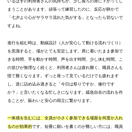
いるはずの利用者さんの気持ちが、少し後ろの席に下がってし
まうことがあります。頑張って練習したのに、反応が静かで
「七夕より心がサラサラ流れた気がする」となったら切ないで
すよね。
進行を組む時は、動線設計（人が安心して動ける流れづくり）
を意識すると、場がとても安定します。席に着いたまま参加で
きる時間、手を動かす時間、声を出す時間、少し休む時間。こ
の並びが無理なく続くと、利用者さんは疲れ難く、職員さんも
慌て難くなります。ずっと座って見ているだけでも疲れます
し、逆に詰め込み過ぎると「今日は祭りですか、修行です
か？」と言いたくなる忙しさになります。緩急自在の流れを作
ることが、賑わいと安心の両立に繋がります。
一体感を生むには、全員が小さく参加できる場面を何度か入れ
です。短冊に願いを書くのが難しい方には、職員
るのが効果的