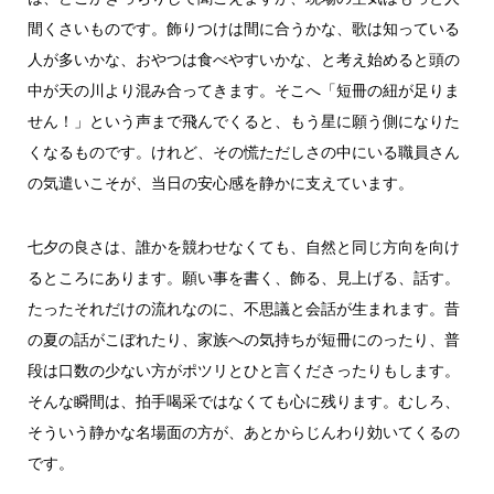
間くさいものです。飾りつけは間に合うかな、歌は知っている
人が多いかな、おやつは食べやすいかな、と考え始めると頭の
中が天の川より混み合ってきます。そこへ「短冊の紐が足りま
せん！」という声まで飛んでくると、もう星に願う側になりた
くなるものです。けれど、その慌ただしさの中にいる職員さん
の気遣いこそが、当日の安心感を静かに支えています。
七夕の良さは、誰かを競わせなくても、自然と同じ方向を向け
るところにあります。願い事を書く、飾る、見上げる、話す。
たったそれだけの流れなのに、不思議と会話が生まれます。昔
の夏の話がこぼれたり、家族への気持ちが短冊にのったり、普
段は口数の少ない方がポツリとひと言くださったりもします。
そんな瞬間は、拍手喝采ではなくても心に残ります。むしろ、
そういう静かな名場面の方が、あとからじんわり効いてくるの
です。