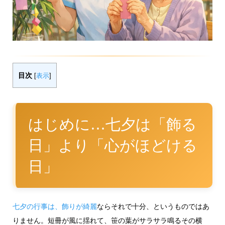
目次
[
表示
]
はじめに…七夕は「飾る
日」より「心がほどける
日」
七夕の行事は、飾りが綺麗
ならそれで十分、というものではあ
りません。短冊が風に揺れて、笹の葉がサラサラ鳴るその横