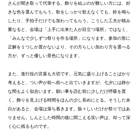
さんが聞き取って代筆する。飾りを結ぶのが難しい方には、好
きな色を選んでもらう。歌をしっかり歌えなくても、鈴を鳴ら
したり、手拍子だけでも加わってもらう。こうした工夫が積み
重なると、会場は「上手に出来た人が目立つ場所」ではなく、
「みんなで少しずつ祭りを作る場所」になります。参加の形に
正解を１つしか置かないより、その方らしい加わり方を選べる
方が、ずっと優しい景色になります。
また、進行役の言葉も大切です。元気に盛り上げることばかり
考えると、つい声が前へ前へと出ていきますが、七夕には静か
な間もよく似合います。願い事を読む前に少しだけ呼吸を置
く。飾りを見上げる時間をほんの少し長めにとる。そうした余
白があると、会場は落ち着きます。賑々しいだけが祭りではあ
りません。しんとした時間の後に聞こえる笑い声は、却って深
く心に残るものです。