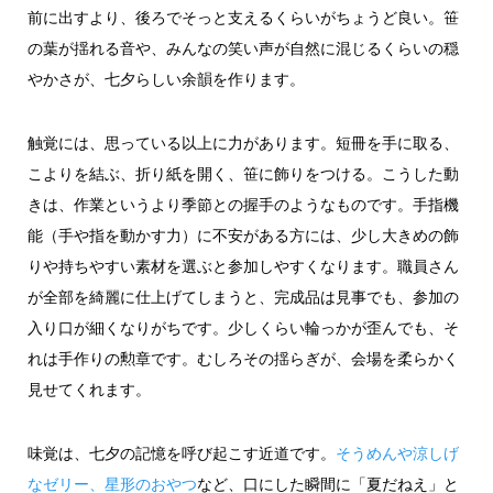
前に出すより、後ろでそっと支えるくらいがちょうど良い。笹
の葉が揺れる音や、みんなの笑い声が自然に混じるくらいの穏
やかさが、七夕らしい余韻を作ります。
触覚には、思っている以上に力があります。短冊を手に取る、
こよりを結ぶ、折り紙を開く、笹に飾りをつける。こうした動
きは、作業というより季節との握手のようなものです。手指機
能（手や指を動かす力）に不安がある方には、少し大きめの飾
りや持ちやすい素材を選ぶと参加しやすくなります。職員さん
が全部を綺麗に仕上げてしまうと、完成品は見事でも、参加の
入り口が細くなりがちです。少しくらい輪っかが歪んでも、そ
れは手作りの勲章です。むしろその揺らぎが、会場を柔らかく
見せてくれます。
味覚は、七夕の記憶を呼び起こす近道です。
そうめんや涼しげ
なゼリー、星形のおやつ
など、口にした瞬間に「夏だねえ」と