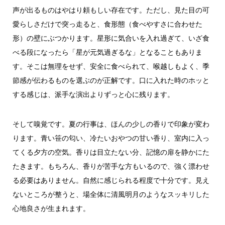
声が出るものはやはり頼もしい存在です。ただし、見た目の可
愛らしさだけで突っ走ると、食形態（食べやすさに合わせた
形）の壁にぶつかります。星形に気合いを入れ過ぎて、いざ食
べる段になったら「星が元気過ぎるな」となることもありま
す。そこは無理をせず、安全に食べられて、喉越しもよく、季
節感が伝わるものを選ぶのが正解です。口に入れた時のホッと
する感じは、派手な演出よりずっと心に残ります。
そして嗅覚です。夏の行事は、ほんの少しの香りで印象が変わ
ります。青い笹の匂い、冷たいおやつの甘い香り、室内に入っ
てくる夕方の空気。香りは目立たない分、記憶の扉を静かにた
たきます。もちろん、香りが苦手な方もいるので、強く漂わせ
る必要はありません。自然に感じられる程度で十分です。見え
ないところが整うと、場全体に清風明月のようなスッキリした
心地良さが生まれます。