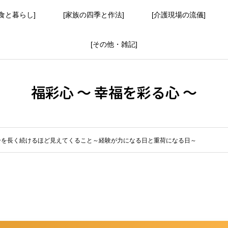
食と暮らし]
[家族の四季と作法]
[介護現場の流儀]
[その他・雑記]
福彩心 ～ 幸福を彩る心 ～
ーを長く続けるほど見えてくること～経験が力になる日と重荷になる日～