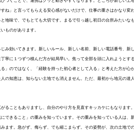
結びつくことで、連携はグッと動きやすくなります。ところが新しい土
ですね」と言ってもらえる安心感がないだけで、仕事の重さはかなり変
っと地味で、でもとても大切です。まるで引っ越し初日の台所みたいな
近いものがあります。
みじみ効いてきます。新しいルール、新しい名前、新しい電話番号、新
は丁寧に１つずつ積んだ方が結局早い。焦って全部を頭に入れようとす
入る」のではなく、「経験を持った初心者として入る」と考えた方が心
た人の知恵は、知らない土地でも消えません。ただ、最初から地元の達
広がることもありますし、自分のやり方を見直すキッカケにもなります
然にできること」の重みを知っています。その重みを知っている人は、
積みます。急がず、侮らず、でも縮こまらず。その姿勢が、次の土地で