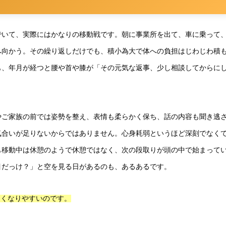
でいて、実際にはかなりの移動戦です。朝に事業所を出て、車に乗って
へ向かう。その繰り返しだけでも、積小為大で体への負担はじわじわ積
も、年月が経つと腰や首や膝が「その元気な返事、少し相談してからに
やご家族の前では姿勢を整え、表情も柔らかく保ち、話の内容も聞き逃
気合いが足りないからではありません。心身耗弱というほど深刻でなく
も移動中は休憩のようで休憩ではなく、次の段取りが頭の中で始まって
目だっけ？」と空を見る日があるのも、あるあるです。
なくなりやすいのです。