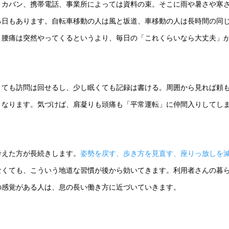
、カバン、携帯電話、事業所によっては資料の束。そこに雨や暑さや寒
る日もあります。自転車移動の人は風と坂道、車移動の人は長時間の同
。腰痛は突然やってくるというより、毎日の「これくらいなら大丈夫」
くても訪問は回せるし、少し眠くても記録は書ける。周囲から見れば頼
くなります。気づけば、肩凝りも頭痛も「平常運転」に仲間入りしてし
。
考えた方が長続きします。
姿勢を戻す、歩き方を見直す、座りっ放しを
なくても、こういう地道な習慣が後から効いてきます。利用者さんの暮
の感覚がある人は、息の長い働き方に近づいていきます。