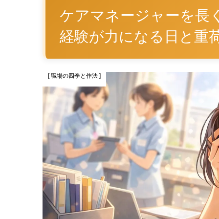
ケアマネージャーを長
経験が力になる日と重
[ 職場の四季と作法 ]