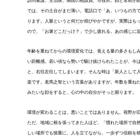
訪問看護、主治医、病院の相談員、市役所。顔と名前が
では、その土台がまだ薄い。電話口で「あ、いつもの方
ります。人脈というと何だか煌びやかですが、実際はも
ので、「お箸どこだっけ？」で少し疲れる。あの感じに
年齢を重ねてからの環境変化では、覚える量の多さもし
い距離感。若い頃なら勢いで駆け抜けられたことが、今
と、右往左往してしまいます。そんな時は「新人として
楽です。老馬之智という言葉がありますが、年数を重ね
みたいな顔をすると、心の中の自分がそっと困ります。
環境が変わることは、悪いことではありません。視野が
ただ、地域に根を張ってきた人ほど、「慣れた場所で自
しい場所でも慎重に、人を立てながら、一歩ずつ信頼を