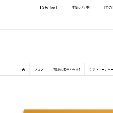
[ Site Top ]
[季節と行事]
[旬の
ブログ
[ 職場の四季と作法 ]
ケアマネージャ