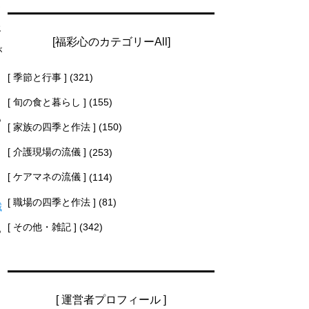
さ
じ
[福彩心のカテゴリーAll]
が
[ 季節と行事 ]
(321)
[ 旬の食と暮らし ]
(155)
も
[ 家族の四季と作法 ]
(150)
ま
[ 介護現場の流儀 ]
(253)
[ ケアマネの流儀 ]
(114)
[ 職場の四季と作法 ]
(81)
減
[ その他・雑記 ]
(342)
ら
[ 運営者プロフィール ]