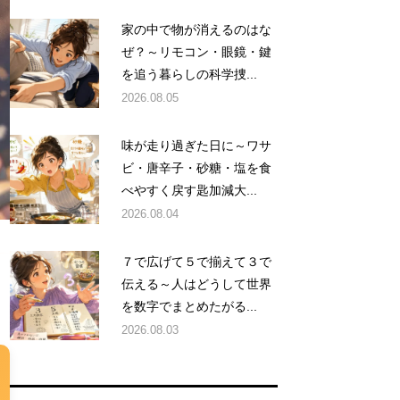
家の中で物が消えるのはな
ぜ？～リモコン・眼鏡・鍵
を追う暮らしの科学捜...
2026.08.05
味が走り過ぎた日に～ワサ
ビ・唐辛子・砂糖・塩を食
べやすく戻す匙加減大...
2026.08.04
７で広げて５で揃えて３で
伝える～人はどうして世界
を数字でまとめたがる...
2026.08.03