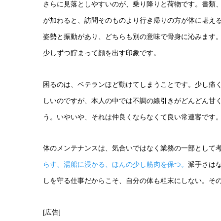
さらに見落としやすいのが、乗り降りと荷物です。書類
が加わると、訪問そのものより行き帰りの方が体に堪え
姿勢と振動があり、どちらも別の意味で骨身に沁みます
少しずつ貯まって顔を出す印象です。
困るのは、ベテランほど動けてしまうことです。少し痛
しいのですが、本人の中では不調の線引きがどんどん甘
う。いやいや、それは仲良くならなくて良い常連客です
体のメンテナンスは、気合いではなく業務の一部として
らす、湯船に浸かる、ほんの少し筋肉を保つ。
派手さは
しを守る仕事だからこそ、自分の体も粗末にしない。そ
[広告]