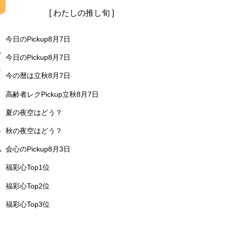
[ わたしの推し旬 ]
、
今日のPickup8月7日
も
今日のPickup8月7日
し
今の暦は立秋8月7日
高齢者レクPickup立秋8月7日
夏の夜空はどう？
さ
秋の夜空はどう？
て
会心のPickup8月3日
い
福彩心Top1位
福彩心Top2位
福彩心Top3位