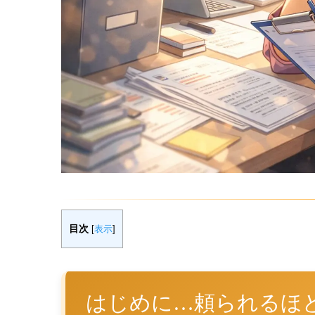
目次
[
表示
]
はじめに…頼られるほ