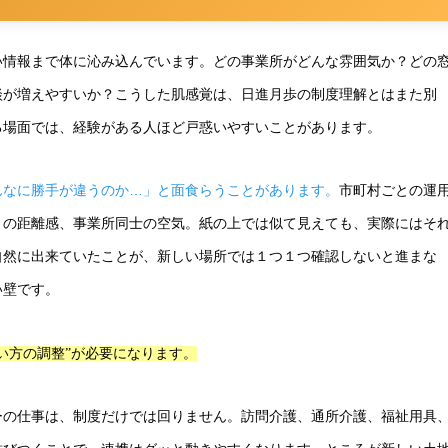
い情報まで体に沁み込んでいます。どの事業所がどんな雰囲気か？どの
談が増えやすいか？こうした肌感覚は、日進月歩の制度理解とはまた別
る場面では、経験がある人ほど戸惑いやすいことがあります。
んなに勝手が違うのか…」と面食らうことがあります。
市町村ごとの運
との距離感、事業所同士の空気。紙の上では似て見えても、実際にはそ
自然に出来ていたことが、新しい場所では１つ１つ確認しないと進まな
い壁です。
い方の調整”が必要になります。
ーの仕事は、制度だけでは回りません。訪問介護、通所介護、福祉用具