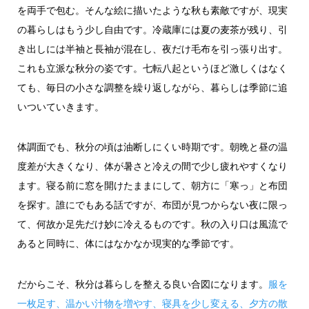
を両手で包む。そんな絵に描いたような秋も素敵ですが、現実
の暮らしはもう少し自由です。冷蔵庫には夏の麦茶が残り、引
き出しには半袖と長袖が混在し、夜だけ毛布を引っ張り出す。
これも立派な秋分の姿です。七転八起というほど激しくはなく
ても、毎日の小さな調整を繰り返しながら、暮らしは季節に追
いついていきます。
体調面でも、秋分の頃は油断しにくい時期です。朝晩と昼の温
度差が大きくなり、体が暑さと冷えの間で少し疲れやすくなり
ます。寝る前に窓を開けたままにして、朝方に「寒っ」と布団
を探す。誰にでもある話ですが、布団が見つからない夜に限っ
て、何故か足先だけ妙に冷えるものです。秋の入り口は風流で
あると同時に、体にはなかなか現実的な季節です。
だからこそ、秋分は暮らしを整える良い合図になります。
服を
一枚足す、温かい汁物を増やす、寝具を少し変える、夕方の散