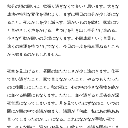
秋分の頃の願いは、欲張り過ぎなくて良いと思います。大きな
成功や特別な変化を望むより、まずは明日の自分が少し楽にな
ること。夜ふかしを少し減らす、温かいものを飲む、家族にひ
と言やさしく声をかける、片づけを引き出し半分だけ進める。
小さな行動が願いの足場になります。心願成就という言葉も、
遠くの幸運を待つだけでなく、今日の一歩を積み重ねるところ
から始まるのかもしれません。
夜空を見上げると、昼間の慌ただしさが少し遠のきます。仕事
で言い過ぎたこと、家で言えなかったこと、やるつもりだった
のに後回しにしたこと。秋の夜は、心の中の小さな荷物を静か
に並べる時間にもなります。ただし、並べ過ぎると反省会が深
夜営業になってしまいます。月を見ていたはずなのに、いつの
間にか頭の中で会議が始まり、議題が「何故、私はあの時ああ
言ってしまったのか…」になる。これはなかなか手強い夜で
す。そんな時は、温かいお茶を一口飲んで、会議を閉会にしま