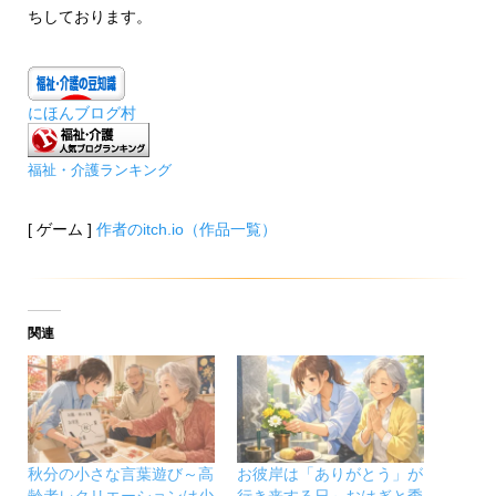
ちしております。
にほんブログ村
福祉・介護ランキング
[ ゲーム ]
作者のitch.io（作品一覧）
関連
秋分の小さな言葉遊び～高
お彼岸は「ありがとう」が
齢者レクリエーションは少
行き来する日～おはぎと季