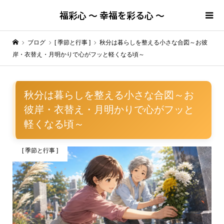
福彩心 ～ 幸福を彩る心 ～
ブログ
[ 季節と行事 ]
秋分は暮らしを整える小さな合図～お彼
岸・衣替え・月明かりで心がフッと軽くなる頃～
秋分は暮らしを整える小さな合図～お
彼岸・衣替え・月明かりで心がフッと
軽くなる頃～
[ 季節と行事 ]