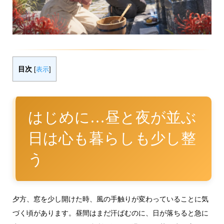
目次
[
表示
]
はじめに…昼と夜が並ぶ
日は心も暮らしも少し整
う
夕方、窓を少し開けた時、風の手触りが変わっていることに気
づく頃があります。昼間はまだ汗ばむのに、日が落ちると急に