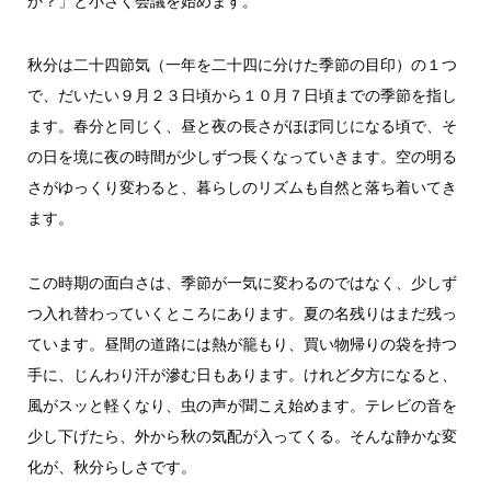
か？」と小さく会議を始めます。
秋分は二十四節気（一年を二十四に分けた季節の目印）の１つ
で、だいたい９月２３日頃から１０月７日頃までの季節を指し
ます。春分と同じく、昼と夜の長さがほぼ同じになる頃で、そ
の日を境に夜の時間が少しずつ長くなっていきます。空の明る
さがゆっくり変わると、暮らしのリズムも自然と落ち着いてき
ます。
この時期の面白さは、季節が一気に変わるのではなく、少しず
つ入れ替わっていくところにあります。夏の名残りはまだ残っ
ています。昼間の道路には熱が籠もり、買い物帰りの袋を持つ
手に、じんわり汗が滲む日もあります。けれど夕方になると、
風がスッと軽くなり、虫の声が聞こえ始めます。テレビの音を
少し下げたら、外から秋の気配が入ってくる。そんな静かな変
化が、秋分らしさです。