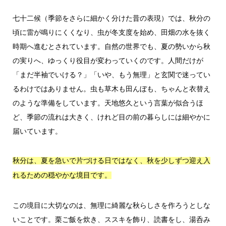
七十二候（季節をさらに細かく分けた昔の表現）では、秋分の
頃に雷が鳴りにくくなり、虫が冬支度を始め、田畑の水を抜く
時期へ進むとされています。自然の世界でも、夏の勢いから秋
の実りへ、ゆっくり役目が変わっていくのです。人間だけが
「まだ半袖でいける？」「いや、もう無理」と玄関で迷ってい
るわけではありません。虫も草木も田んぼも、ちゃんと衣替え
のような準備をしています。天地悠久という言葉が似合うほ
ど、季節の流れは大きく、けれど目の前の暮らしには細やかに
届いています。
秋分は、夏を急いで片づける日ではなく、秋を少しずつ迎え入
れるための穏やかな境目です。
この境目に大切なのは、無理に綺麗な秋らしさを作ろうとしな
いことです。栗ご飯を炊き、ススキを飾り、読書をし、湯呑み