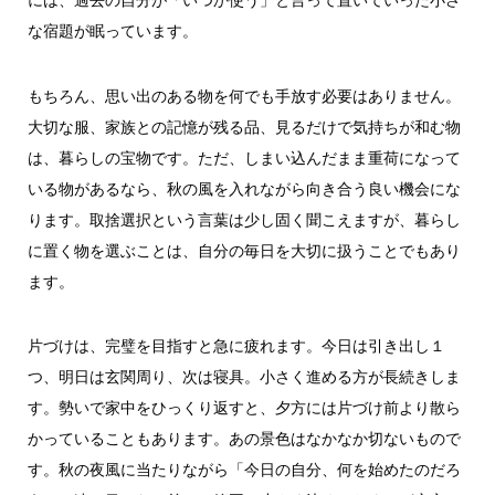
には、過去の自分が「いつか使う」と言って置いていった小さ
な宿題が眠っています。
もちろん、思い出のある物を何でも手放す必要はありません。
大切な服、家族との記憶が残る品、見るだけで気持ちが和む物
は、暮らしの宝物です。ただ、しまい込んだまま重荷になって
いる物があるなら、秋の風を入れながら向き合う良い機会にな
ります。取捨選択という言葉は少し固く聞こえますが、暮らし
に置く物を選ぶことは、自分の毎日を大切に扱うことでもあり
ます。
片づけは、完璧を目指すと急に疲れます。今日は引き出し１
つ、明日は玄関周り、次は寝具。小さく進める方が長続きしま
す。勢いで家中をひっくり返すと、夕方には片づけ前より散ら
かっていることもあります。あの景色はなかなか切ないもので
す。秋の夜風に当たりながら「今日の自分、何を始めたのだろ