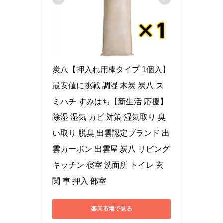
炭八【押入れ用棒タイプ 1個入】
最安値に挑戦 調湿 木炭 炭八 ス
ミハチ すみはち【新生活 応援】 
除湿 湿気 カビ 対策 湿気取り 臭
い取り 脱臭 出雲認定ブランド 出
雲カーボン 出雲屋 炭八 リビング 
キッチン 寝室 洗面所 トイレ 玄
関 車 押入 部室
楽天市場で見る