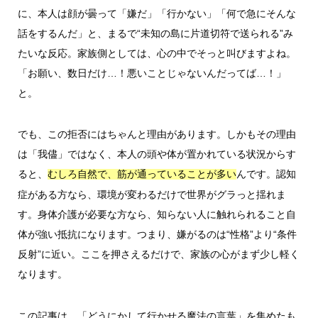
に、本人は顔が曇って「嫌だ」「行かない」「何で急にそんな
話をするんだ」と、まるで“未知の島に片道切符で送られる”み
たいな反応。家族側としては、心の中でそっと叫びますよね。
「お願い、数日だけ…！悪いことじゃないんだってば…！」
と。
でも、この拒否にはちゃんと理由があります。しかもその理由
は「我儘」ではなく、本人の頭や体が置かれている状況からす
ると、
んです。認知
むしろ自然で、筋が通っていることが多い
症がある方なら、環境が変わるだけで世界がグラっと揺れま
す。身体介護が必要な方なら、知らない人に触れられること自
体が強い抵抗になります。つまり、嫌がるのは“性格”より“条件
反射”に近い。ここを押さえるだけで、家族の心がまず少し軽く
なります。
この記事は、「どうにかして行かせる魔法の言葉」を集めたも