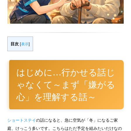
目次
[
表示
]
はじめに…行かせる話じ
ゃなくて～まず「嫌がる
心」を理解する話～
ショートステイ
の話になると、急に空気が「冬」になるご家
庭、けっこう多いです。こちらはただ予定を組みたいだけなの