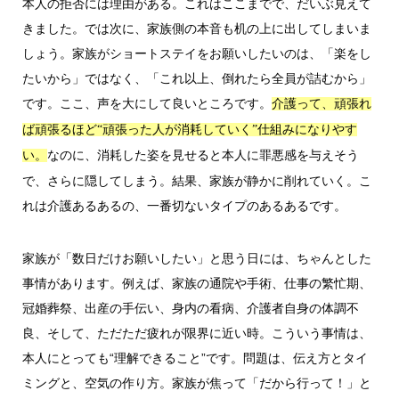
本人の拒否には理由がある。これはここまでで、だいぶ見えて
きました。では次に、家族側の本音も机の上に出してしまいま
しょう。家族がショートステイをお願いしたいのは、「楽をし
たいから」ではなく、「これ以上、倒れたら全員が詰むから」
です。ここ、声を大にして良いところです。
介護って、頑張れ
ば頑張るほど“頑張った人が消耗していく”仕組みになりやす
なのに、消耗した姿を見せると本人に罪悪感を与えそう
い。
で、さらに隠してしまう。結果、家族が静かに削れていく。こ
れは介護あるあるの、一番切ないタイプのあるあるです。
家族が「数日だけお願いしたい」と思う日には、ちゃんとした
事情があります。例えば、家族の通院や手術、仕事の繁忙期、
冠婚葬祭、出産の手伝い、身内の看病、介護者自身の体調不
良、そして、ただただ疲れが限界に近い時。こういう事情は、
本人にとっても“理解できること”です。問題は、伝え方とタイ
ミングと、空気の作り方。家族が焦って「だから行って！」と