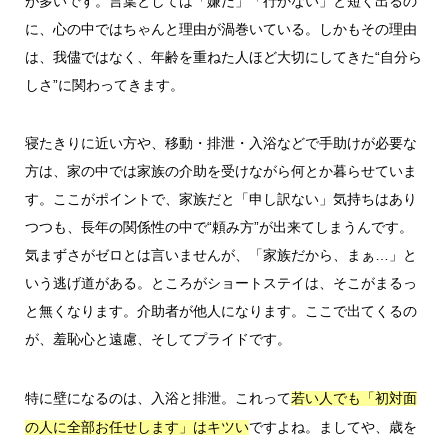
が多いです。言葉としては「嫌だ」「行かない」と短く出るの
に、心の中ではちゃんと理由が渦巻いている。しかもその理由
は、我儘ではなく、年齢を重ねた人ほど大切にしてきた“自分ら
しさ”に関わってきます。
寝たきりに近い方や、移動・排泄・入浴などで手助けが必要な
方は、家の中では家族の介助を受けながら何とか暮らせていま
す。ここがポイントで、家族だと「申し訳ない」気持ちはあり
つつも、長年の関係性の中で“頼み方”が出来てしまうんです。
気まずさがゼロとは言いませんが、「家族だから、まぁ…」と
いう逃げ道がある。ところがショートステイは、そこがまるっ
と無くなります。介助者が他人になります。ここで出てくるの
が、羞恥心と遠慮、そしてプライドです。
特に壁になるのは、入浴と排泄。これって
若い人でも「初対面
ですよね。ましてや、歳を
の人に全部お任せします」はキツい