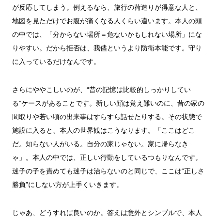
が反応してしまう。例えるなら、旅行の荷造りが得意な人と、
地図を見ただけでお腹が痛くなる人くらい違います。本人の頭
の中では、「分からない場所＝危ないかもしれない場所」にな
りやすい。だから拒否は、我儘というより防衛本能です。守り
に入っているだけなんです。
さらにややこしいのが、“昔の記憶は比較的しっかりしてい
る”ケースがあることです。新しい顔は覚え難いのに、昔の家の
間取りや若い頃の出来事はすらすら話せたりする。その状態で
施設に入ると、本人の世界観はこうなります。「ここはどこ
だ。知らない人がいる。自分の家じゃない。家に帰らなき
ゃ」。本人の中では、正しい行動をしているつもりなんです。
迷子の子を責めても迷子は治らないのと同じで、ここは“正しさ
勝負”にしない方が上手くいきます。
じゃあ、どうすれば良いのか。答えは意外とシンプルで、本人