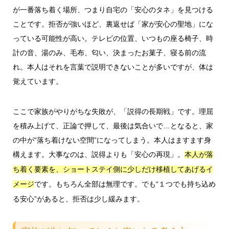
が一番落ち着く場所、つまり自宅の「安心のタネ」を見つける
ことです。拒否が強いほど、裏返せば「家が安心の聖地」にな
っている可能性が高い。テレビの位置、いつもの座る椅子、時
計の音、湯のみ、毛布、匂い、決まったお菓子、寝る前の流
れ。本人はそれを言葉で説明できないことが多いですが、体は
覚えています。
ここで家族がやりがちな失敗が、「説得の長期戦」です。理屈
を積み上げて、正論で押して、最後は気合いで…となると、家
の中が“落ち着けない空間”になってしまう。本人はますます身
構えます。大事なのは、説得よりも「安心の再現」。
本人が落
ち着く要素を、ショートステイ側に少しだけ移植してあげるイ
です。もちろん全部は無理です。でも“１つでも持ち込め
メージ
る安心”があると、拒否は少し緩みます。