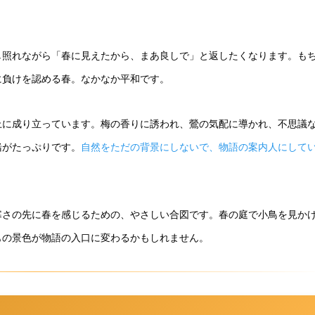
し照れながら「春に見えたから、まあ良しで」と返したくなります。も
に負けを認める春。なかなか平和です。
上に成り立っています。梅の香りに誘われ、鶯の気配に導かれ、不思議
緒がたっぷりです。
自然をただの背景にしないで、物語の案内人にして
寒さの先に春を感じるための、やさしい合図です。春の庭で小鳥を見か
もの景色が物語の入口に変わるかもしれません。