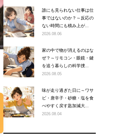
誰にも見られない仕事は仕
事ではないのか？～反応の
ない時間にも積み上が...
2026.08.06
家の中で物が消えるのはな
ぜ？～リモコン・眼鏡・鍵
を追う暮らしの科学捜...
2026.08.05
味が走り過ぎた日に～ワサ
ビ・唐辛子・砂糖・塩を食
べやすく戻す匙加減大...
2026.08.04