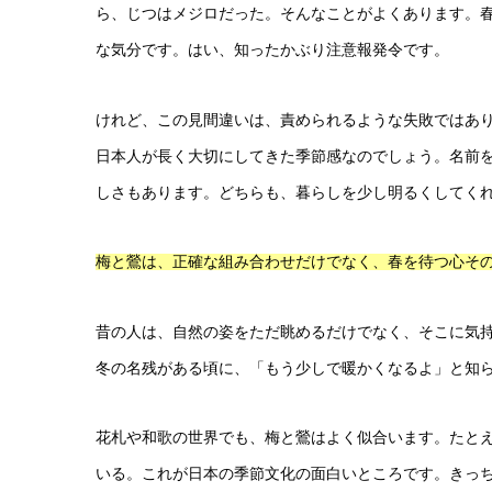
ら、じつはメジロだった。そんなことがよくあります。
な気分です。はい、知ったかぶり注意報発令です。
けれど、この見間違いは、責められるような失敗ではあ
日本人が長く大切にしてきた季節感なのでしょう。名前
しさもあります。どちらも、暮らしを少し明るくしてく
梅と鶯は、正確な組み合わせだけでなく、春を待つ心そ
昔の人は、自然の姿をただ眺めるだけでなく、そこに気
冬の名残がある頃に、「もう少しで暖かくなるよ」と知
花札や和歌の世界でも、梅と鶯はよく似合います。たと
いる。これが日本の季節文化の面白いところです。きっ