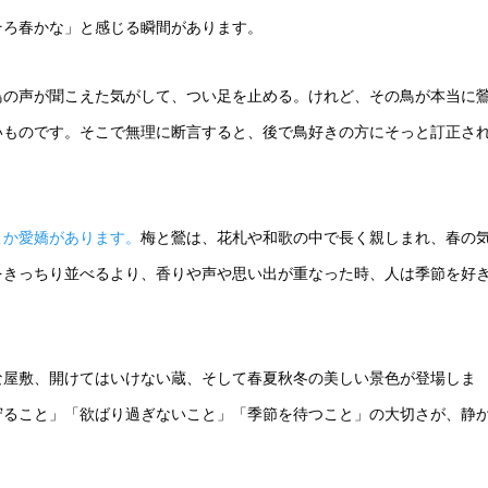
そろ春かな」と感じる瞬間があります。
鳥の声が聞こえた気がして、つい足を止める。けれど、その鳥が本当に
いものです。そこで無理に断言すると、後で鳥好きの方にそっと訂正さ
こか愛嬌があります。
梅と鶯は、花札や和歌の中で長く親しまれ、春の
をきっちり並べるより、香りや声や思い出が重なった時、人は季節を好
な屋敷、開けてはいけない蔵、そして春夏秋冬の美しい景色が登場しま
守ること」「欲ばり過ぎないこと」「季節を待つこと」の大切さが、静