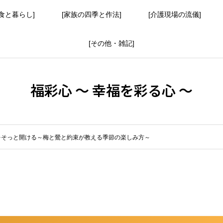
食と暮らし]
[家族の四季と作法]
[介護現場の流儀]
[その他・雑記]
福彩心 ～ 幸福を彩る心 ～
をそっと開ける～梅と鶯と約束が教える季節の楽しみ方～