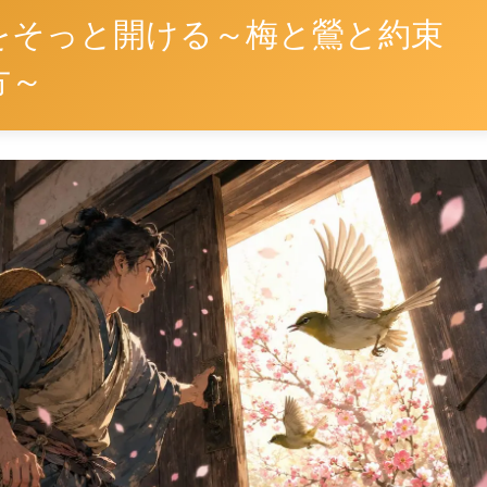
をそっと開ける～梅と鶯と約束
方～