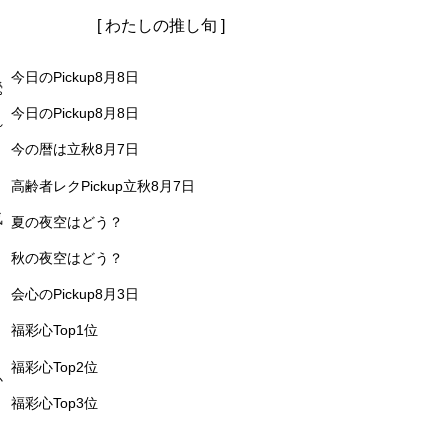
[ わたしの推し旬 ]
今日のPickup8月8日
鶯
今日のPickup8月8日
れ
今の暦は立秋8月7日
高齢者レクPickup立秋8月7日
気
夏の夜空はどう？
き
秋の夜空はどう？
会心のPickup8月3日
福彩心Top1位
福彩心Top2位
か
福彩心Top3位