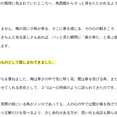
春の風情に包まれていたところへ、鳥図鑑からそっと肩をたたかれるよ
りません。梅の花に小鳥が来る。そこに春を感じる。その心の動きこそ
をきちんと知る楽しさもあれば、パッと見た瞬間に「春が来た」と喜ぶ
れます。
のものとして親しまれてきました。
持ちを重ねました。梅は寒さの中で先に咲く花。鶯は春を告げる鳥。ま
らせてくれる存在として、２つは一心同体のように語られてきたのです
え実際の枝にいる鳥がメジロであっても、人の心の中では鶯が春を告げ
ちり正解だけを並べるより、少し余白がある方が、思い出も会話も膨ら