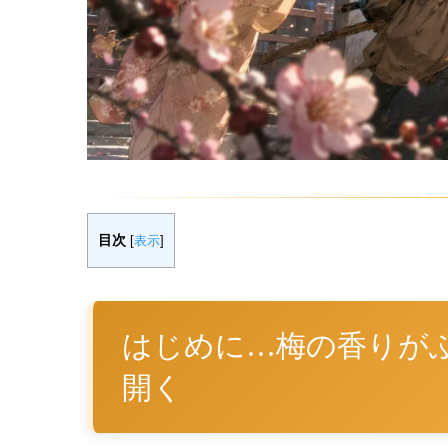
目次
[
表示
]
はじめに…梅の香りが
開く