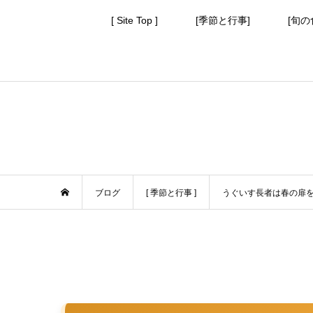
[ Site Top ]
[季節と行事]
[旬の
ブログ
[ 季節と行事 ]
うぐいす長者は春の扉