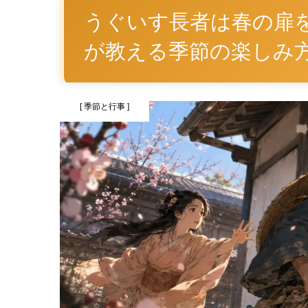
うぐいす長者は春の扉
が教える季節の楽しみ
[ 季節と行事 ]