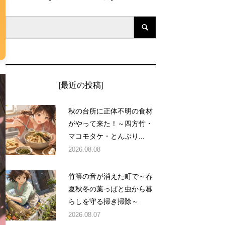
[最近の投稿]
秋の台所に正体不明の食材
がやって来た！～四方竹・
マコモタケ・とんぶり...
2026.08.08
竹箒の音が消えた町で～春
夏秋冬の葉っぱと虫から暮
らしを守る掃き掃除～
2026.08.07