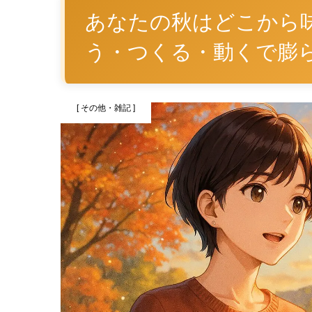
あなたの秋はどこから
う・つくる・動くで膨
[ その他・雑記 ]