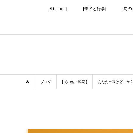
[ Site Top ]
[季節と行事]
[旬の
ブログ
[ その他・雑記 ]
あなたの秋はどこか