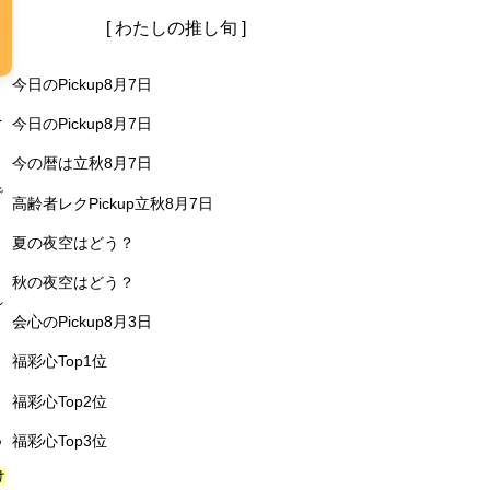
[ わたしの推し旬 ]
今日のPickup8月7日
を
今日のPickup8月7日
と
今の暦は立秋8月7日
で
高齢者レクPickup立秋8月7日
夏の夜空はどう？
秋の夜空はどう？
れ
会心のPickup8月3日
、
福彩心Top1位
福彩心Top2位
っ
福彩心Top3位
け