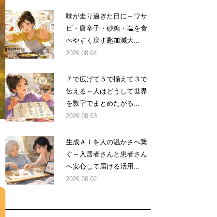
味が走り過ぎた日に～ワサ
ビ・唐辛子・砂糖・塩を食
べやすく戻す匙加減大...
2026.08.04
７で広げて５で揃えて３で
伝える～人はどうして世界
を数字でまとめたがる...
2026.08.03
生成ＡＩを人の温かさへ繋
ぐ～入居者さんと患者さん
へ安心して届ける活用...
2026.08.02