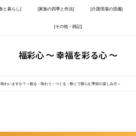
食と暮らし]
[家族の四季と作法]
[介護現場の流儀]
[その他・雑記]
福彩心 ～ 幸福を彩る心 ～
ら味わいますか？～観る・味わう・つくる・動くで膨らむ季節の楽しみ方～