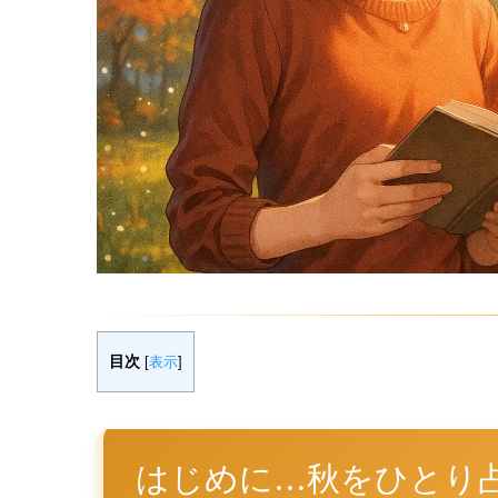
目次
[
表示
]
はじめに…秋をひとり