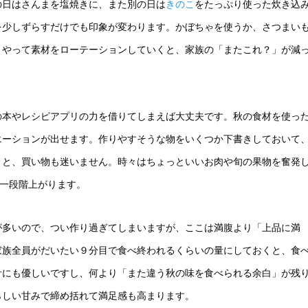
の日はさんまを塩焼きに、また別の日は
きのこ
をたっぷり使った炊き込
を少しずらすだけでも印象が変わります。かぼちゃを使うか、さつまい
うやって素材をローテーションしていくと、家族の「またこれ？」が減
の本やレシピアプリの力を借りてしまえば大丈夫です。秋の食材を使っ
エーションが出せます。作りやすそうな物をいくつか下書きしておいて
くと、買い物も迷いません。時々はちょっといいお肉や旬の果物を奮発
が一段階上がります。
が多いので、つい作り過ぎてしまいますが、ここは満腹より「上品に満
家族全員がだいたい９分目で食べ終われるくらいの量にしておくと、食
計にも優しいですし、何より「また違う秋の味を食べられる余白」が残
らしい甘みで締め括れて満足感も高まります。