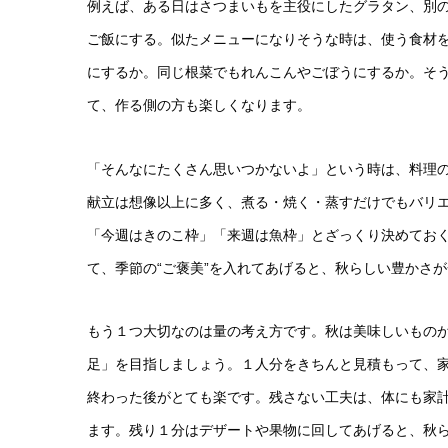
例えば、ある日はさつまいもを主役にしたグラタン、別
ご飯にする。似たメニューになりそうな時は、使う食材
にするか。同じ根菜でもれんこんやごぼうにするか。そ
て、作る側の方も楽しくなります。
「そんなにたくさん思いつかないよ」という時は、料理
献立は想像以上に多く、煮る・焼く・蒸すだけでもバリ
「今週はきのこ枠」「来週は魚枠」とざっくり決めてお
て、季節の“ご褒美”を入れてあげると、秋らしい豊かさ
もう１つ大切なのは量の考え方です。秋は美味しいもの
足」を目指しましょう。１人分をきちんと見積もって、
終わった後がとても楽です。残さない工夫は、体にも家
ます。残り１分はデザートや果物に回してあげると、秋